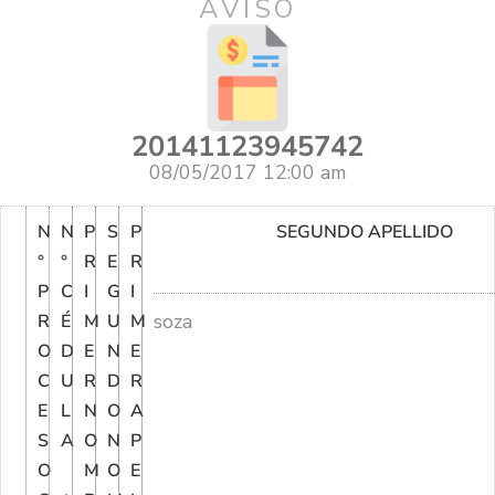
AVISO
20141123945742
08/05/2017 12:00 am
N
N
P
S
P
SEGUNDO APELLIDO
°
°
R
E
R
P
C
I
G
I
soza
R
É
M
U
M
O
D
E
N
E
C
U
R
D
R
E
L
N
O
A
S
A
O
N
P
O
M
O
E