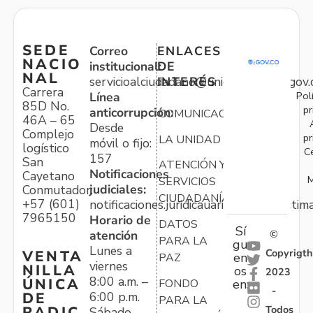
SEDE
Correo
ENLACES
NACIO
institucional:
DE
NAL
servicioalciudadano@unidadvictimas.gov.
INTERÉS
Carrera
Pol
Línea
85D No.
pr
anticorrupción:
COMUNICACIONES
46A – 65
Desde
Complejo
pr
LA UNIDAD
móvil o fijo:
logístico
C
157
San
ATENCIÓN Y
Notificaciones
Cayetano
M
SERVICIOS
judiciales:
Conmutador:
CIUDADANÍA
+57 (601)
notificaciones.juridicauariv@unidadvictim
7965150
Horario de
DATOS
Sí
atención
©
PARA LA
gu
Lunes a
Copyrigth
VENTA
en
PAZ
viernes
NILLA
os
2023
8:00 a.m. –
ÚNICA
FONDO
en:
-
6:00 p.m.
DE
PARA LA
Todos
RADIC
Sábado,