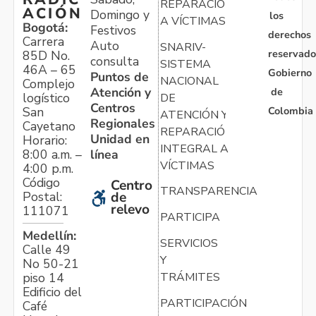
REPARACIÓN
ACIÓN
Domingo y
los
A VÍCTIMAS
Bogotá:
Festivos
derechos
Carrera
Auto
SNARIV-
reservado
85D No.
consulta
SISTEMA
46A – 65
Gobierno
Puntos de
NACIONAL
Complejo
Atención y
de
logístico
DE
Centros
Colombia
San
ATENCIÓN Y
Regionales
Cayetano
REPARACIÓN
Unidad en
Horario:
INTEGRAL A
línea
8:00 a.m. –
VÍCTIMAS
4:00 p.m.
Código
Centro
TRANSPARENCIA
Postal:
de
relevo
111071
PARTICIPA
Medellín:
SERVICIOS
Calle 49
Y
No 50-21
TRÁMITES
piso 14
Edificio del
PARTICIPACIÓN
Café