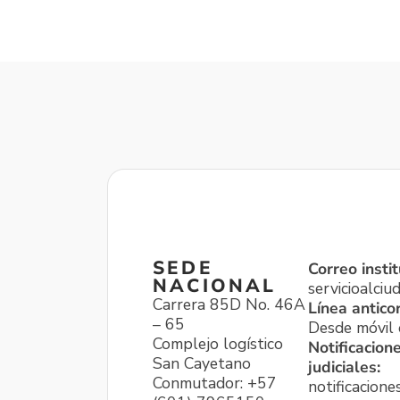
SEDE
Correo instit
NACIONAL
servicioalci
Carrera 85D No. 46A
Línea antico
– 65
Desde móvil o
Complejo logístico
Notificacion
San Cayetano
judiciales:
Conmutador: +57
notificacione