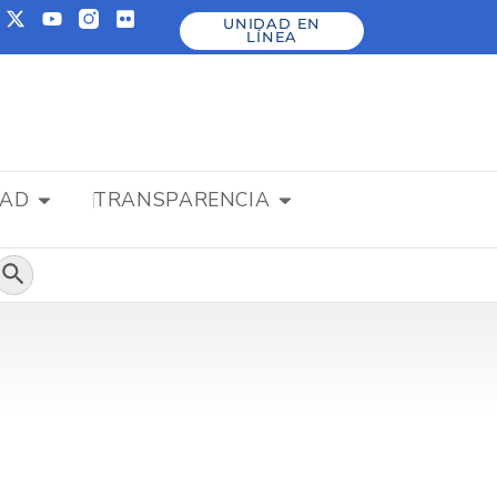
UNIDAD EN
LÍNEA
DAD
TRANSPARENCIA
Botón de búsqueda