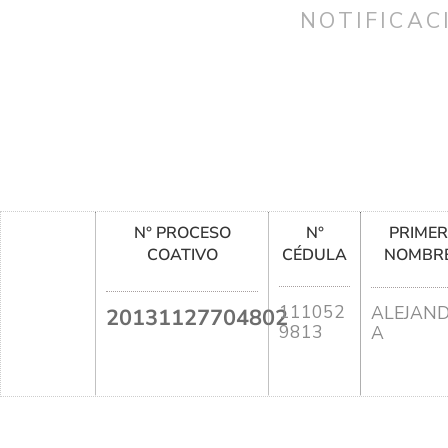
NOTIFICAC
N° PROCESO
N°
PRIME
COATIVO
CÉDULA
NOMBR
111052
ALEJAN
20131127704802
9813
A