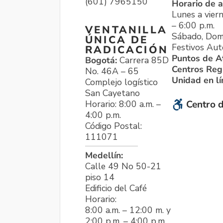
(601) 7965150
Horario de a
Lunes a viern
– 6:00 p.m.
VENTANILLA
Sábado, Dom
ÚNICA DE
Festivos Aut
RADICACIÓN
Puntos de A
Bogotá:
Carrera 85D
Centros Reg
No. 46A – 65
Unidad en l
Complejo logístico
San Cayetano
Horario: 8:00 a.m. –
Centro d
4:00 p.m.
Código Postal:
111071
Medellín:
Calle 49 No 50-21
piso 14
Edificio del Café
Horario:
8:00 a.m. – 12:00 m. y
2:00 p.m. – 4:00 p.m.