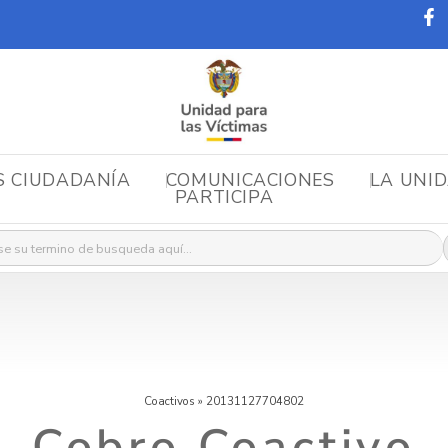
S CIUDADANÍA
COMUNICACIONES
LA UNI
PARTICIPA
r:
Coactivos
»
20131127704802
Cobro Coactivo