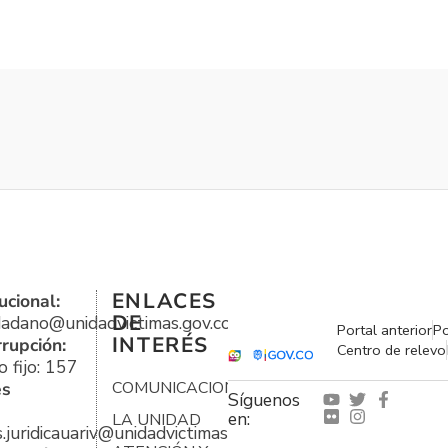
ENLACES
ucional:
DE
udadano@unidadvictimas.gov.co
Portal anterior
Po
INTERÉS
rrupción:
Centro de relevo
 fijo: 157
es
COMUNICACIONES
Síguenos
en:
LA UNIDAD
s.juridicauariv@unidadvictimas.gov.co