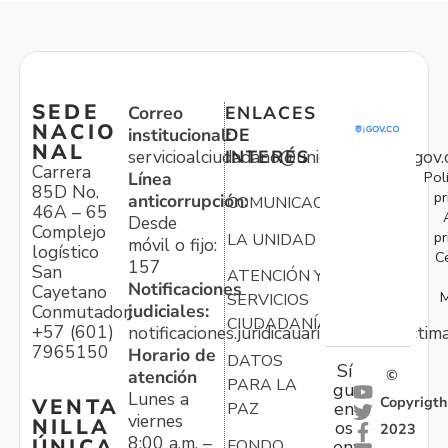
SEDE
Correo
ENLACES
NACIO
institucional:
DE
NAL
servicioalciudadano@unidadvictimas.gov.
INTERÉS
Carrera
Pol
Línea
85D No.
pr
anticorrupción:
COMUNICACIONES
46A – 65
Desde
Complejo
pr
LA UNIDAD
móvil o fijo:
logístico
C
157
San
ATENCIÓN Y
Notificaciones
Cayetano
M
SERVICIOS
judiciales:
Conmutador:
CIUDADANÍA
+57 (601)
notificaciones.juridicauariv@unidadvictim
7965150
Horario de
DATOS
Sí
atención
©
PARA LA
gu
Lunes a
Copyrigth
VENTA
en
PAZ
viernes
NILLA
os
2023
8:00 a.m. –
ÚNICA
FONDO
en: