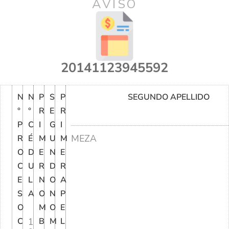
AVISO
20141123945592
N
N
P
S
P
SEGUNDO APELLIDO
°
°
R
E
R
P
C
I
G
I
MEZA
R
É
M
U
M
O
D
E
N
E
C
U
R
D
R
E
L
N
O
A
S
A
O
N
P
O
M
O
E
C
1
B
M
L