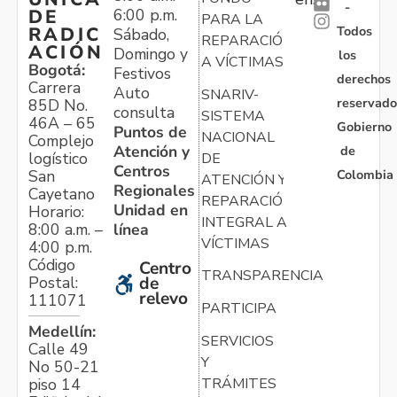
-
6:00 p.m.
DE
PARA LA
Todos
RADIC
Sábado,
REPARACIÓN
ACIÓN
Domingo y
los
A VÍCTIMAS
Bogotá:
Festivos
derechos
Carrera
Auto
SNARIV-
reservado
85D No.
consulta
SISTEMA
46A – 65
Gobierno
Puntos de
NACIONAL
Complejo
Atención y
de
logístico
DE
Centros
Colombia
San
ATENCIÓN Y
Regionales
Cayetano
REPARACIÓN
Unidad en
Horario:
INTEGRAL A
línea
8:00 a.m. –
VÍCTIMAS
4:00 p.m.
Código
Centro
TRANSPARENCIA
Postal:
de
relevo
111071
PARTICIPA
Medellín:
SERVICIOS
Calle 49
Y
No 50-21
TRÁMITES
piso 14