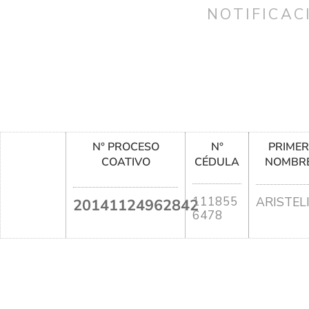
NOTIFICAC
N° PROCESO
N°
PRIME
COATIVO
CÉDULA
NOMBR
111855
ARISTEL
20141124962842
6478