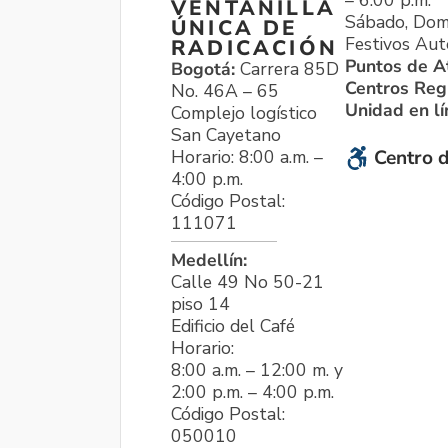
VENTANILLA
Sábado, Dom
ÚNICA DE
Festivos Aut
RADICACIÓN
Puntos de A
Bogotá:
Carrera 85D
Centros Reg
No. 46A – 65
Unidad en l
Complejo logístico
San Cayetano
Horario: 8:00 a.m. –
Centro d
4:00 p.m.
Código Postal:
111071
Medellín:
Calle 49 No 50-21
piso 14
Edificio del Café
Horario:
8:00 a.m. – 12:00 m. y
2:00 p.m. – 4:00 p.m.
Código Postal:
050010