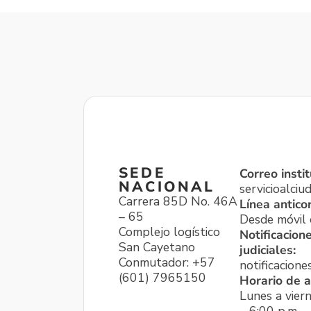
SEDE
Correo instit
NACIONAL
servicioalci
Carrera 85D No. 46A
Línea antico
– 65
Desde móvil o
Complejo logístico
Notificacion
San Cayetano
judiciales:
Conmutador: +57
notificacione
(601) 7965150
Horario de a
Lunes a viern
– 6:00 p.m.