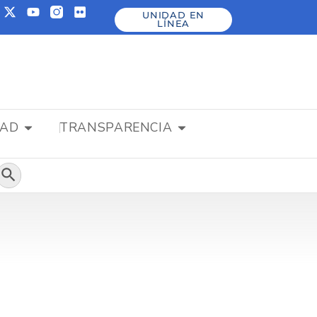
UNIDAD EN
LÍNEA
DAD
TRANSPARENCIA
Botón de búsqueda