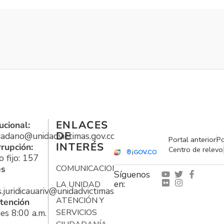
ENLACES
ucional:
DE
udadano@unidadvictimas.gov.co
Portal anterior
Po
INTERÉS
rrupción:
Centro de relevo
 fijo: 157
es
COMUNICACIONES
Síguenos
en:
LA UNIDAD
s.juridicauariv@unidadvictimas.gov.co
ATENCIÓN Y
tención
es 8:00 a.m.
SERVICIOS