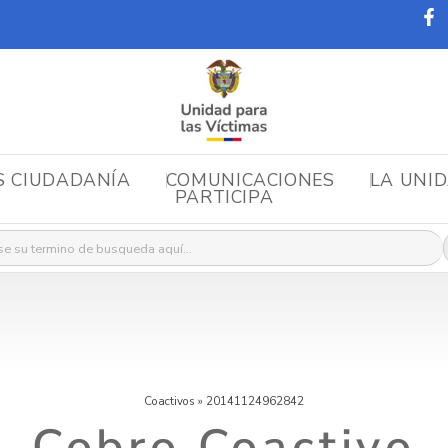
S CIUDADANÍA
COMUNICACIONES
LA UNI
PARTICIPA
r:
Coactivos
»
20141124962842
Cobro Coactivo