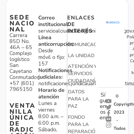
SEDE
Correo
ENLACES
NACIO
institucional:
DE
NAL
servicioalciudadano@unidadvictimas.gov.
INTERÉS
Carrera
Pol
Línea
85D No.
pr
anticorrupción:
COMUNICACIONES
46A – 65
Desde
Complejo
pr
LA UNIDAD
móvil o fijo:
logístico
C
157
San
ATENCIÓN Y
Notificaciones
Cayetano
M
SERVICIOS
judiciales:
Conmutador:
CIUDADANÍA
+57 (601)
notificaciones.juridicauariv@unidadvictim
7965150
Horario de
DATOS
Sí
atención
©
PARA LA
gu
Lunes a
Copyrigth
VENTA
en
PAZ
viernes
NILLA
os
2023
8:00 a.m. –
ÚNICA
FONDO
en:
-
6:00 p.m.
DE
PARA LA
Todos
RADIC
Sábado,
REPARACIÓN