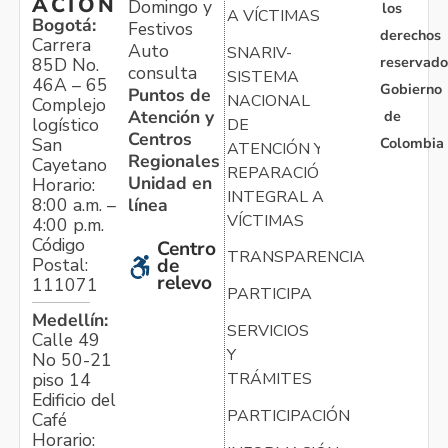
ACIÓN
Domingo y
los
A VÍCTIMAS
Bogotá:
Festivos
derechos
Carrera
Auto
SNARIV-
reservado
85D No.
consulta
SISTEMA
46A – 65
Gobierno
Puntos de
NACIONAL
Complejo
Atención y
de
logístico
DE
Centros
Colombia
San
ATENCIÓN Y
Regionales
Cayetano
REPARACIÓN
Unidad en
Horario:
INTEGRAL A
línea
8:00 a.m. –
VÍCTIMAS
4:00 p.m.
Código
Centro
TRANSPARENCIA
Postal:
de
relevo
111071
PARTICIPA
Medellín:
SERVICIOS
Calle 49
Y
No 50-21
TRÁMITES
piso 14
Edificio del
PARTICIPACIÓN
Café
Horario: