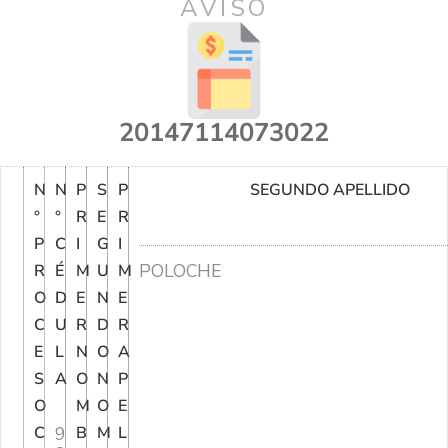
AVISO
20147114073022
N
N
P
S
P
SEGUNDO APELLIDO
°
°
R
E
R
P
C
I
G
I
POLOCHE
R
É
M
U
M
O
D
E
N
E
C
U
R
D
R
E
L
N
O
A
S
A
O
N
P
O
M
O
E
C
9
B
M
L