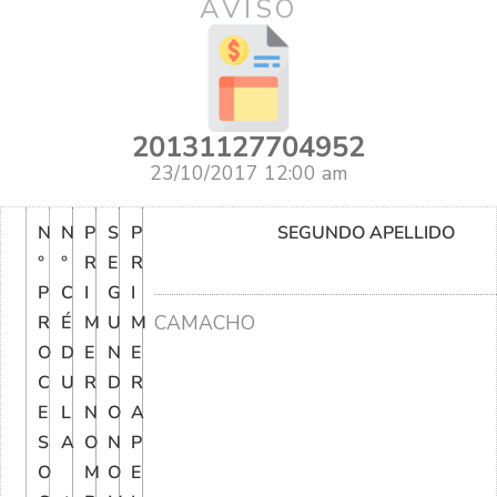
AVISO
20131127704952
23/10/2017 12:00 am
N
N
P
S
P
SEGUNDO APELLIDO
°
°
R
E
R
P
C
I
G
I
CAMACHO
R
É
M
U
M
O
D
E
N
E
C
U
R
D
R
E
L
N
O
A
S
A
O
N
P
O
M
O
E