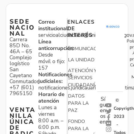
SEDE
Correo
ENLACES
NACIO
institucional:
DE
NAL
servicioalciudadano@unidadvictimas.gov.
INTERÉS
Carrera
Pol
Línea
85D No.
pr
anticorrupción:
COMUNICACIONES
46A – 65
Desde
Complejo
pr
LA UNIDAD
móvil o fijo:
logístico
C
157
San
ATENCIÓN Y
Notificaciones
Cayetano
M
SERVICIOS
judiciales:
Conmutador:
CIUDADANÍA
+57 (601)
notificaciones.juridicauariv@unidadvictim
7965150
Horario de
DATOS
Sí
atención
©
PARA LA
gu
Lunes a
Copyrigth
VENTA
en
PAZ
viernes
NILLA
os
2023
8:00 a.m. –
ÚNICA
FONDO
en:
-
6:00 p.m.
DE
PARA LA
Todos
RADIC
Sábado,