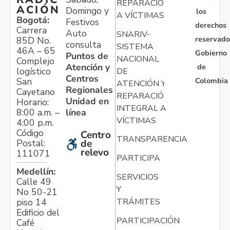
REPARACIÓN
ACIÓN
Domingo y
los
A VÍCTIMAS
Bogotá:
Festivos
derechos
Carrera
Auto
SNARIV-
reservado
85D No.
consulta
SISTEMA
46A – 65
Gobierno
Puntos de
NACIONAL
Complejo
Atención y
de
logístico
DE
Centros
Colombia
San
ATENCIÓN Y
Regionales
Cayetano
REPARACIÓN
Unidad en
Horario:
INTEGRAL A
línea
8:00 a.m. –
VÍCTIMAS
4:00 p.m.
Código
Centro
TRANSPARENCIA
Postal:
de
relevo
111071
PARTICIPA
Medellín:
SERVICIOS
Calle 49
Y
No 50-21
TRÁMITES
piso 14
Edificio del
PARTICIPACIÓN
Café