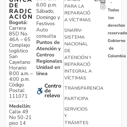
-
6:00 p.m.
DE
PARA LA
Todos
RADIC
Sábado,
REPARACIÓN
ACIÓN
Domingo y
los
A VÍCTIMAS
Bogotá:
Festivos
derechos
Carrera
Auto
SNARIV-
reservado
85D No.
consulta
SISTEMA
46A – 65
Gobierno
Puntos de
NACIONAL
Complejo
Atención y
de
logístico
DE
Centros
Colombia
San
ATENCIÓN Y
Regionales
Cayetano
REPARACIÓN
Unidad en
Horario:
INTEGRAL A
línea
8:00 a.m. –
VÍCTIMAS
4:00 p.m.
Código
Centro
TRANSPARENCIA
Postal:
de
relevo
111071
PARTICIPA
Medellín:
SERVICIOS
Calle 49
Y
No 50-21
TRÁMITES
piso 14