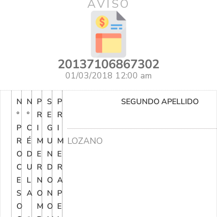
AVISO
20137106867302
01/03/2018 12:00 am
N
N
P
S
P
SEGUNDO APELLIDO
°
°
R
E
R
P
C
I
G
I
LOZANO
R
É
M
U
M
O
D
E
N
E
C
U
R
D
R
E
L
N
O
A
S
A
O
N
P
O
M
O
E