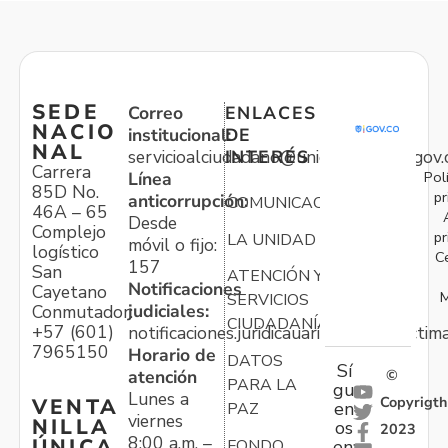
SEDE
Correo
ENLACES
NACIO
institucional:
DE
NAL
servicioalciudadano@unidadvictimas.gov.
INTERÉS
Carrera
Pol
Línea
85D No.
pr
anticorrupción:
COMUNICACIONES
46A – 65
Desde
Complejo
pr
LA UNIDAD
móvil o fijo:
logístico
C
157
San
ATENCIÓN Y
Notificaciones
Cayetano
M
SERVICIOS
judiciales:
Conmutador:
CIUDADANÍA
+57 (601)
notificaciones.juridicauariv@unidadvictim
7965150
Horario de
DATOS
Sí
atención
©
PARA LA
gu
Lunes a
Copyrigth
VENTA
en
PAZ
viernes
NILLA
os
2023
8:00 a.m. –
ÚNICA
FONDO
en: