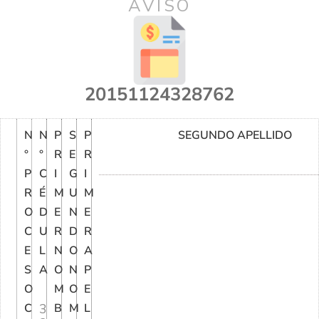
AVISO
20151124328762
N
N
P
S
P
SEGUNDO APELLIDO
°
°
R
E
R
P
C
I
G
I
R
É
M
U
M
O
D
E
N
E
C
U
R
D
R
E
L
N
O
A
S
A
O
N
P
O
M
O
E
C
3
B
M
L