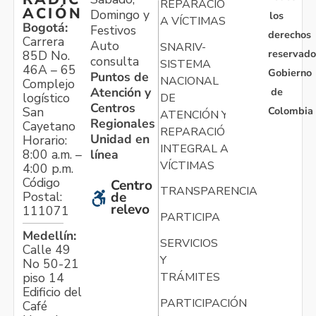
REPARACIÓN
ACIÓN
Domingo y
los
A VÍCTIMAS
Bogotá:
Festivos
derechos
Carrera
Auto
SNARIV-
reservado
85D No.
consulta
SISTEMA
46A – 65
Gobierno
Puntos de
NACIONAL
Complejo
Atención y
de
logístico
DE
Centros
Colombia
San
ATENCIÓN Y
Regionales
Cayetano
REPARACIÓN
Unidad en
Horario:
INTEGRAL A
línea
8:00 a.m. –
VÍCTIMAS
4:00 p.m.
Código
Centro
TRANSPARENCIA
Postal:
de
relevo
111071
PARTICIPA
Medellín:
SERVICIOS
Calle 49
Y
No 50-21
TRÁMITES
piso 14
Edificio del
PARTICIPACIÓN
Café