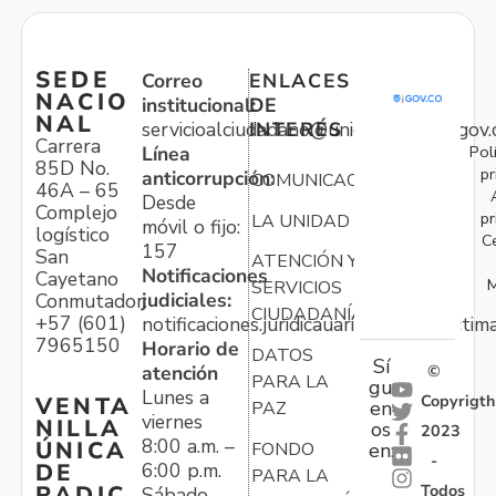
SEDE
Correo
ENLACES
NACIO
institucional:
DE
NAL
servicioalciudadano@unidadvictimas.gov.
INTERÉS
Carrera
Pol
Línea
85D No.
pr
anticorrupción:
COMUNICACIONES
46A – 65
Desde
Complejo
pr
LA UNIDAD
móvil o fijo:
logístico
C
157
San
ATENCIÓN Y
Notificaciones
Cayetano
M
SERVICIOS
judiciales:
Conmutador:
CIUDADANÍA
+57 (601)
notificaciones.juridicauariv@unidadvictim
7965150
Horario de
DATOS
Sí
atención
©
PARA LA
gu
Lunes a
Copyrigth
VENTA
en
PAZ
viernes
NILLA
os
2023
8:00 a.m. –
ÚNICA
FONDO
en:
-
6:00 p.m.
DE
PARA LA
Todos
RADIC
Sábado,