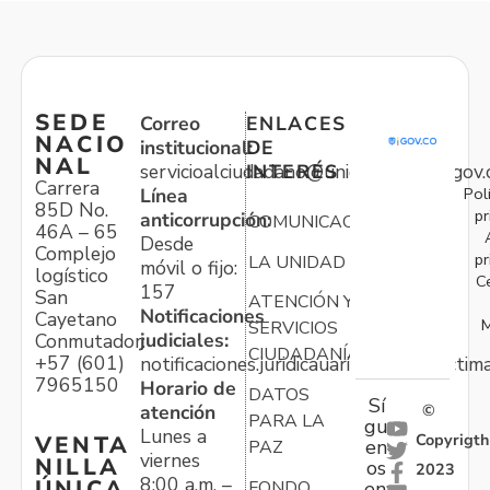
SEDE
Correo
ENLACES
NACIO
institucional:
DE
NAL
servicioalciudadano@unidadvictimas.gov.
INTERÉS
Carrera
Pol
Línea
85D No.
pr
anticorrupción:
COMUNICACIONES
46A – 65
Desde
Complejo
pr
LA UNIDAD
móvil o fijo:
logístico
C
157
San
ATENCIÓN Y
Notificaciones
Cayetano
M
SERVICIOS
judiciales:
Conmutador:
CIUDADANÍA
+57 (601)
notificaciones.juridicauariv@unidadvictim
7965150
Horario de
DATOS
Sí
atención
©
PARA LA
gu
Lunes a
Copyrigth
VENTA
en
PAZ
viernes
NILLA
os
2023
8:00 a.m. –
ÚNICA
FONDO
en: