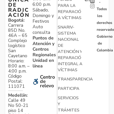
-
6:00 p.m.
DE
PARA LA
Todos
RADIC
Sábado,
REPARACIÓN
ACIÓN
Domingo y
los
A VÍCTIMAS
Bogotá:
Festivos
derechos
Carrera
Auto
SNARIV-
reservado
85D No.
consulta
SISTEMA
46A – 65
Gobierno
Puntos de
NACIONAL
Complejo
Atención y
de
logístico
DE
Centros
Colombia
San
ATENCIÓN Y
Regionales
Cayetano
REPARACIÓN
Unidad en
Horario:
INTEGRAL A
línea
8:00 a.m. –
VÍCTIMAS
4:00 p.m.
Código
Centro
TRANSPARENCIA
Postal:
de
relevo
111071
PARTICIPA
Medellín:
SERVICIOS
Calle 49
Y
No 50-21
TRÁMITES
piso 14