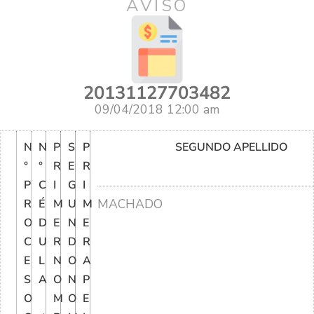
AVISO
20131127703482
09/04/2018 12:00 am
N
N
P
S
P
SEGUNDO APELLIDO
°
°
R
E
R
P
C
I
G
I
MACHADO
R
É
M
U
M
O
D
E
N
E
C
U
R
D
R
E
L
N
O
A
S
A
O
N
P
O
M
O
E