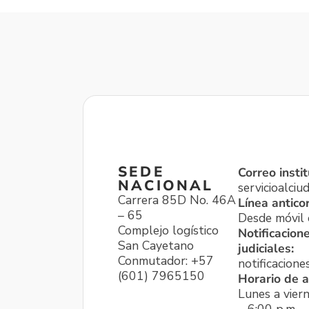
SEDE
Correo instit
NACIONAL
servicioalci
Carrera 85D No. 46A
Línea antico
– 65
Desde móvil o
Complejo logístico
Notificacion
San Cayetano
judiciales:
Conmutador: +57
notificacione
(601) 7965150
Horario de a
Lunes a viern
– 6:00 p.m.