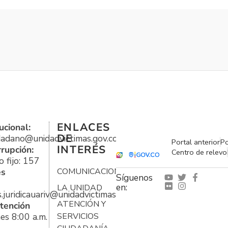
ENLACES
ucional:
DE
udadano@unidadvictimas.gov.co
Portal anterior
Po
INTERÉS
rrupción:
Centro de relevo
 fijo: 157
es
COMUNICACIONES
Síguenos
en:
LA UNIDAD
s.juridicauariv@unidadvictimas.gov.co
ATENCIÓN Y
tención
es 8:00 a.m.
SERVICIOS