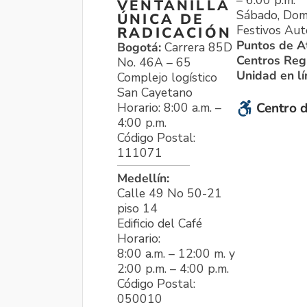
VENTANILLA
Sábado, Dom
ÚNICA DE
Festivos Aut
RADICACIÓN
Puntos de A
Bogotá:
Carrera 85D
Centros Reg
No. 46A – 65
Unidad en l
Complejo logístico
San Cayetano
Horario: 8:00 a.m. –
Centro d
4:00 p.m.
Código Postal:
111071
Medellín:
Calle 49 No 50-21
piso 14
Edificio del Café
Horario:
8:00 a.m. – 12:00 m. y
2:00 p.m. – 4:00 p.m.
Código Postal:
050010