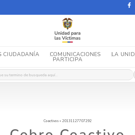
S CIUDADANÍA
COMUNICACIONES
LA UNI
PARTICIPA
r:
Coactivos
»
20131127707292
Cobro Coactivo