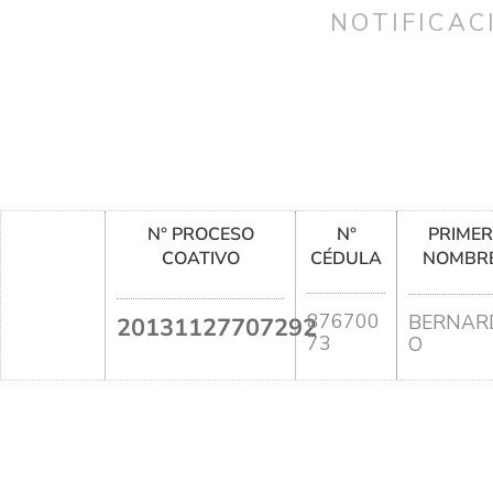
NOTIFICAC
N° PROCESO
N°
PRIME
COATIVO
CÉDULA
NOMBR
876700
BERNAR
20131127707292
73
O