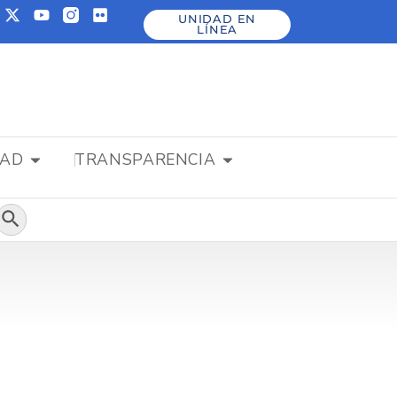
UNIDAD EN
LÍNEA
DAD
TRANSPARENCIA
Botón de búsqueda