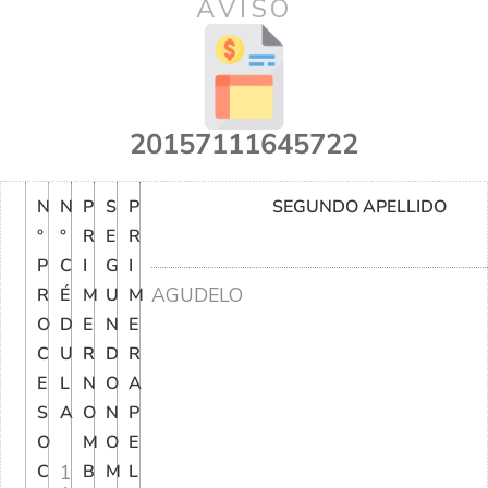
AVISO
20157111645722
N
N
P
S
P
SEGUNDO APELLIDO
°
°
R
E
R
P
C
I
G
I
AGUDELO
R
É
M
U
M
O
D
E
N
E
C
U
R
D
R
E
L
N
O
A
S
A
O
N
P
O
M
O
E
C
1
B
M
L