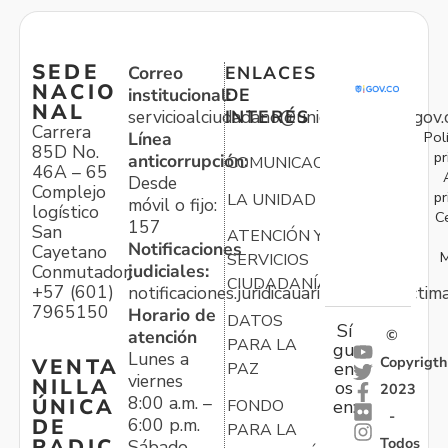
SEDE
Correo
ENLACES
NACIO
institucional:
DE
NAL
servicioalciudadano@unidadvictimas.gov.
INTERÉS
Carrera
Pol
Línea
85D No.
pr
anticorrupción:
COMUNICACIONES
46A – 65
Desde
Complejo
pr
LA UNIDAD
móvil o fijo:
logístico
C
157
San
ATENCIÓN Y
Notificaciones
Cayetano
M
SERVICIOS
judiciales:
Conmutador:
CIUDADANÍA
+57 (601)
notificaciones.juridicauariv@unidadvictim
7965150
Horario de
DATOS
Sí
atención
©
PARA LA
gu
Lunes a
Copyrigth
VENTA
en
PAZ
viernes
NILLA
os
2023
8:00 a.m. –
ÚNICA
FONDO
en:
-
6:00 p.m.
DE
PARA LA
Todos
RADIC
Sábado,