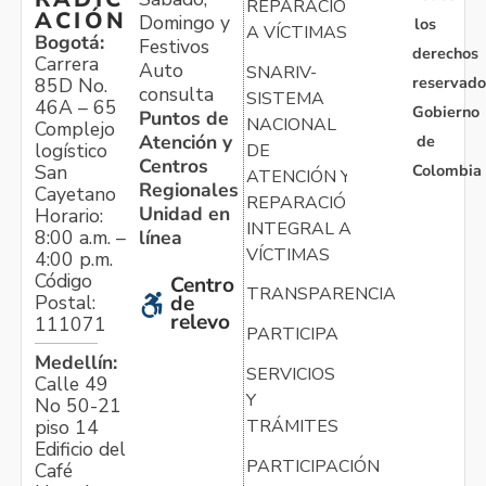
REPARACIÓN
ACIÓN
Domingo y
los
A VÍCTIMAS
Bogotá:
Festivos
derechos
Carrera
Auto
SNARIV-
reservado
85D No.
consulta
SISTEMA
46A – 65
Gobierno
Puntos de
NACIONAL
Complejo
Atención y
de
logístico
DE
Centros
Colombia
San
ATENCIÓN Y
Regionales
Cayetano
REPARACIÓN
Unidad en
Horario:
INTEGRAL A
línea
8:00 a.m. –
VÍCTIMAS
4:00 p.m.
Código
Centro
TRANSPARENCIA
Postal:
de
relevo
111071
PARTICIPA
Medellín:
SERVICIOS
Calle 49
Y
No 50-21
TRÁMITES
piso 14
Edificio del
PARTICIPACIÓN
Café