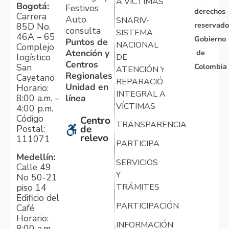
A VÍCTIMAS
Bogotá:
Festivos
derechos
Carrera
Auto
SNARIV-
reservado
85D No.
consulta
SISTEMA
46A – 65
Gobierno
Puntos de
NACIONAL
Complejo
Atención y
de
logístico
DE
Centros
Colombia
San
ATENCIÓN Y
Regionales
Cayetano
REPARACIÓN
Unidad en
Horario:
INTEGRAL A
línea
8:00 a.m. –
VÍCTIMAS
4:00 p.m.
Código
Centro
TRANSPARENCIA
Postal:
de
relevo
111071
PARTICIPA
Medellín:
SERVICIOS
Calle 49
Y
No 50-21
TRÁMITES
piso 14
Edificio del
PARTICIPACIÓN
Café
Horario:
INFORMACIÓN
8:00 a.m. –