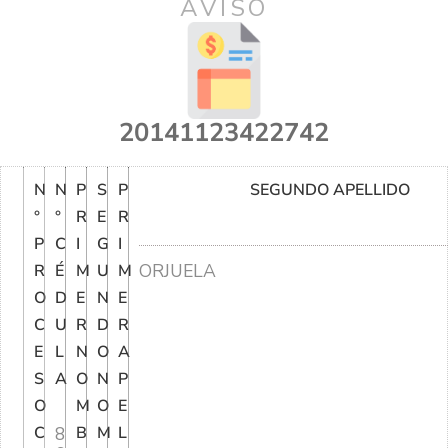
AVISO
20141123422742
N
N
P
S
P
SEGUNDO APELLIDO
°
°
R
E
R
P
C
I
G
I
ORJUELA
R
É
M
U
M
O
D
E
N
E
C
U
R
D
R
E
L
N
O
A
S
A
O
N
P
O
M
O
E
C
8
B
M
L