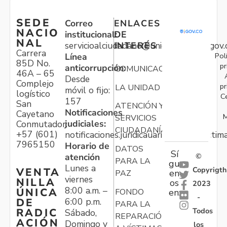
SEDE
Correo
ENLACES
NACIO
institucional:
DE
NAL
servicioalciudadano@unidadvictimas.gov.
INTERÉS
Carrera
Pol
Línea
85D No.
pr
anticorrupción:
COMUNICACIONES
46A – 65
Desde
Complejo
pr
LA UNIDAD
móvil o fijo:
logístico
C
157
San
ATENCIÓN Y
Notificaciones
Cayetano
M
SERVICIOS
judiciales:
Conmutador:
CIUDADANÍA
+57 (601)
notificaciones.juridicauariv@unidadvictim
7965150
Horario de
DATOS
Sí
atención
©
PARA LA
gu
Lunes a
Copyrigth
VENTA
en
PAZ
viernes
NILLA
os
2023
8:00 a.m. –
ÚNICA
FONDO
en:
-
6:00 p.m.
DE
PARA LA
Todos
RADIC
Sábado,
REPARACIÓN
ACIÓN
Domingo y
los