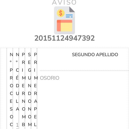
AVISO
20151124947392
N
N
P
S
P
SEGUNDO APELLIDO
°
°
R
E
R
P
C
I
G
I
OSORIO
R
É
M
U
M
O
D
E
N
E
C
U
R
D
R
E
L
N
O
A
S
A
O
N
P
O
M
O
E
C
1
B
M
L