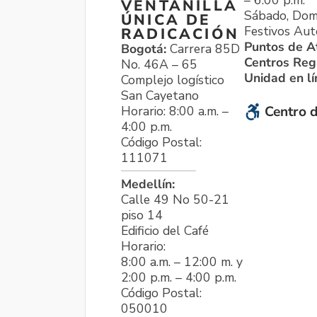
VENTANILLA
Sábado, Dom
ÚNICA DE
Festivos Aut
RADICACIÓN
Puntos de A
Bogotá:
Carrera 85D
Centros Reg
No. 46A – 65
Unidad en l
Complejo logístico
San Cayetano
Horario: 8:00 a.m. –
Centro d
4:00 p.m.
Código Postal:
111071
Medellín:
Calle 49 No 50-21
piso 14
Edificio del Café
Horario:
8:00 a.m. – 12:00 m. y
2:00 p.m. – 4:00 p.m.
Código Postal:
050010