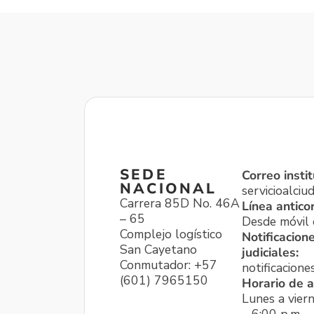
SEDE
Correo instit
NACIONAL
servicioalci
Carrera 85D No. 46A
Línea antico
– 65
Desde móvil o
Complejo logístico
Notificacion
San Cayetano
judiciales:
Conmutador: +57
notificacione
(601) 7965150
Horario de a
Lunes a viern
– 6:00 p.m.