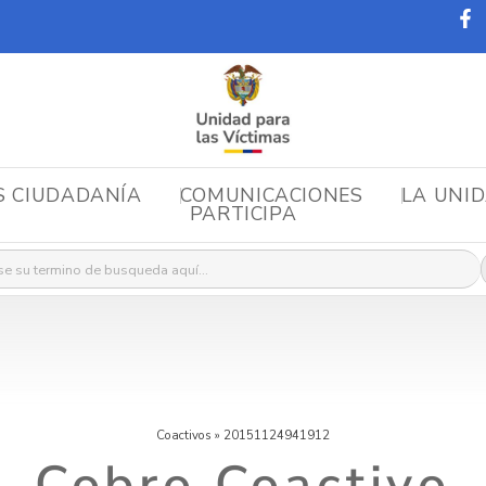
S CIUDADANÍA
COMUNICACIONES
LA UNI
PARTICIPA
r:
Coactivos
»
20151124941912
Cobro Coactivo