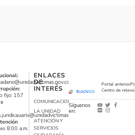
ENLACES
ucional:
DE
udadano@unidadvictimas.gov.co
Portal anterior
Po
INTERÉS
rrupción:
Centro de relevo
 fijo: 157
es
COMUNICACIONES
Síguenos
en:
LA UNIDAD
s.juridicauariv@unidadvictimas.gov.co
ATENCIÓN Y
tención
es 8:00 a.m.
SERVICIOS