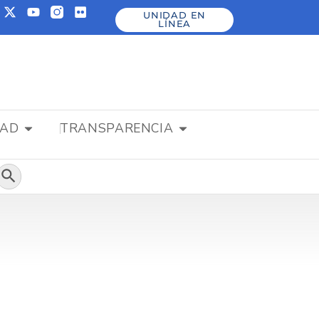
UNIDAD EN
LÍNEA
DAD
TRANSPARENCIA
Botón de búsqueda