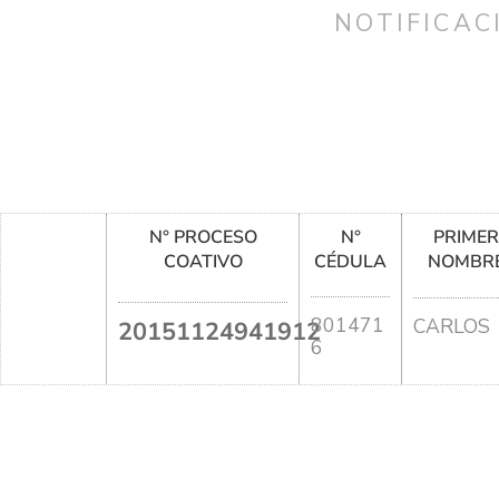
NOTIFICAC
N° PROCESO
N°
PRIME
COATIVO
CÉDULA
NOMBR
801471
CARLOS
20151124941912
6