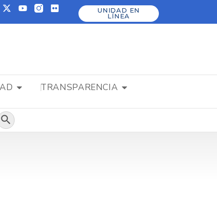
UNIDAD EN
LÍNEA
DAD
TRANSPARENCIA
Botón de búsqueda