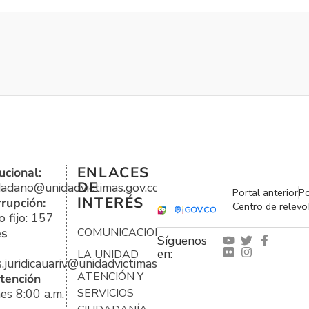
ENLACES
ucional:
DE
udadano@unidadvictimas.gov.co
Portal anterior
Po
INTERÉS
rrupción:
Centro de relevo
 fijo: 157
es
COMUNICACIONES
Síguenos
en:
LA UNIDAD
s.juridicauariv@unidadvictimas.gov.co
ATENCIÓN Y
tención
es 8:00 a.m.
SERVICIOS