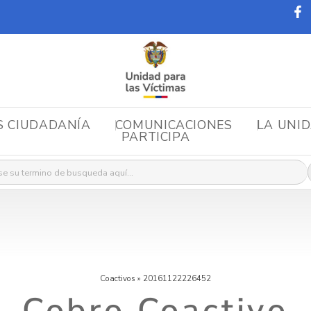
S CIUDADANÍA
COMUNICACIONES
LA UNI
PARTICIPA
r:
Coactivos
»
20161122226452
Cobro Coactivo