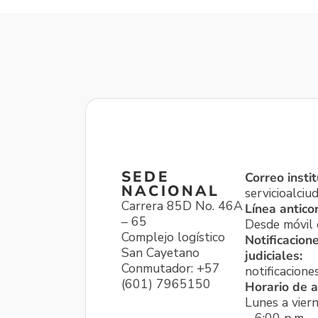
SEDE
Correo instit
NACIONAL
servicioalci
Carrera 85D No. 46A
Línea antico
– 65
Desde móvil o
Complejo logístico
Notificacion
San Cayetano
judiciales:
Conmutador: +57
notificacione
(601) 7965150
Horario de a
Lunes a viern
– 6:00 p.m.