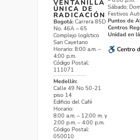
VENTANILLA
Sábado, Dom
ÚNICA DE
Festivos Aut
RADICACIÓN
Puntos de A
Bogotá:
Carrera 85D
Centros Reg
No. 46A – 65
Unidad en l
Complejo logístico
San Cayetano
Horario: 8:00 a.m. –
Centro d
4:00 p.m.
Código Postal:
111071
Medellín:
Calle 49 No 50-21
piso 14
Edificio del Café
Horario:
8:00 a.m. – 12:00 m. y
2:00 p.m. – 4:00 p.m.
Código Postal:
050010