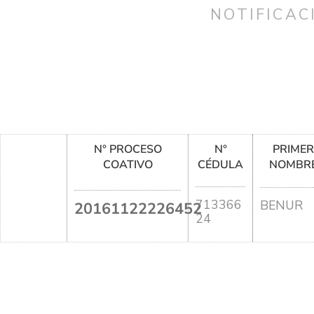
NOTIFICAC
N° PROCESO
N°
PRIME
COATIVO
CÉDULA
NOMBR
713366
BENUR
20161122226452
24