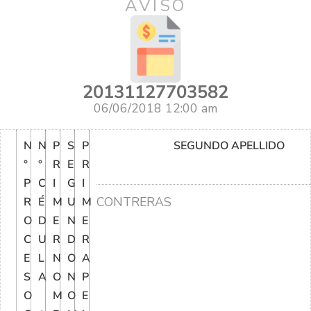
AVISO
20131127703582
06/06/2018 12:00 am
N
N
P
S
P
SEGUNDO APELLIDO
°
°
R
E
R
P
C
I
G
I
CONTRERAS
R
É
M
U
M
O
D
E
N
E
C
U
R
D
R
E
L
N
O
A
S
A
O
N
P
O
M
O
E