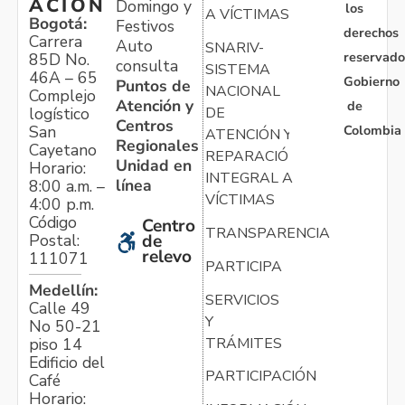
ACIÓN
Domingo y
los
A VÍCTIMAS
Bogotá:
Festivos
derechos
Carrera
Auto
SNARIV-
reservado
85D No.
consulta
SISTEMA
46A – 65
Gobierno
Puntos de
NACIONAL
Complejo
Atención y
de
logístico
DE
Centros
Colombia
San
ATENCIÓN Y
Regionales
Cayetano
REPARACIÓN
Unidad en
Horario:
INTEGRAL A
línea
8:00 a.m. –
VÍCTIMAS
4:00 p.m.
Código
Centro
TRANSPARENCIA
Postal:
de
relevo
111071
PARTICIPA
Medellín:
SERVICIOS
Calle 49
Y
No 50-21
TRÁMITES
piso 14
Edificio del
PARTICIPACIÓN
Café
Horario: