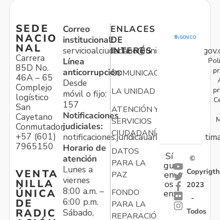
SEDE
Correo
ENLACES
NACIO
institucional:
DE
NAL
servicioalciudadano@unidadvictimas.gov.
INTERÉS
Carrera
Pol
Línea
85D No.
pr
anticorrupción:
COMUNICACIONES
46A – 65
Desde
Complejo
pr
LA UNIDAD
móvil o fijo:
logístico
C
157
San
ATENCIÓN Y
Notificaciones
Cayetano
M
SERVICIOS
judiciales:
Conmutador:
CIUDADANÍA
+57 (601)
notificaciones.juridicauariv@unidadvictim
7965150
Horario de
DATOS
Sí
atención
©
PARA LA
gu
Lunes a
Copyrigth
VENTA
en
PAZ
viernes
NILLA
os
2023
8:00 a.m. –
ÚNICA
FONDO
en:
-
6:00 p.m.
DE
PARA LA
Todos
RADIC
Sábado,
REPARACIÓN