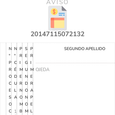
AVISO
20147115072132
N
N
P
S
P
SEGUNDO APELLIDO
°
°
R
E
R
P
C
I
G
I
OJEDA
R
É
M
U
M
O
D
E
N
E
C
U
R
D
R
E
L
N
O
A
S
A
O
N
P
O
M
O
E
C
1
B
M
L