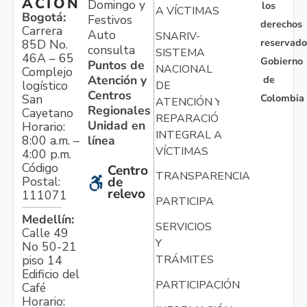
ACIÓN
Domingo y
los
A VÍCTIMAS
Bogotá:
Festivos
derechos
Carrera
Auto
SNARIV-
reservado
85D No.
consulta
SISTEMA
46A – 65
Gobierno
Puntos de
NACIONAL
Complejo
Atención y
de
logístico
DE
Centros
Colombia
San
ATENCIÓN Y
Regionales
Cayetano
REPARACIÓN
Unidad en
Horario:
INTEGRAL A
línea
8:00 a.m. –
VÍCTIMAS
4:00 p.m.
Código
Centro
TRANSPARENCIA
Postal:
de
relevo
111071
PARTICIPA
Medellín:
SERVICIOS
Calle 49
Y
No 50-21
TRÁMITES
piso 14
Edificio del
PARTICIPACIÓN
Café
Horario: