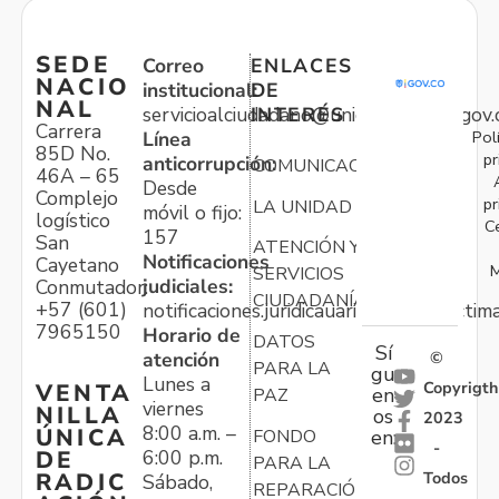
SEDE
Correo
ENLACES
NACIO
institucional:
DE
NAL
servicioalciudadano@unidadvictimas.gov.
INTERÉS
Carrera
Pol
Línea
85D No.
pr
anticorrupción:
COMUNICACIONES
46A – 65
Desde
Complejo
pr
LA UNIDAD
móvil o fijo:
logístico
C
157
San
ATENCIÓN Y
Notificaciones
Cayetano
M
SERVICIOS
judiciales:
Conmutador:
CIUDADANÍA
+57 (601)
notificaciones.juridicauariv@unidadvictim
7965150
Horario de
DATOS
Sí
atención
©
PARA LA
gu
Lunes a
Copyrigth
VENTA
en
PAZ
viernes
NILLA
os
2023
8:00 a.m. –
ÚNICA
FONDO
en:
-
6:00 p.m.
DE
PARA LA
Todos
RADIC
Sábado,
REPARACIÓN