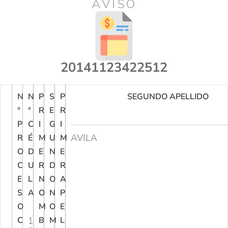
AVISO
20141123422512
N
N
P
S
P
SEGUNDO APELLIDO
°
°
R
E
R
P
C
I
G
I
AVILA
R
É
M
U
M
O
D
E
N
E
C
U
R
D
R
E
L
N
O
A
S
A
O
N
P
O
M
O
E
C
1
B
M
L