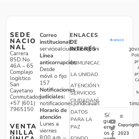
SEDE
Correo
ENLACES
NACIO
institucional:
DE
NAL
servicioalciudadano@unidadvictimas.gov.
INTERÉS
Carrera
Pol
Línea
85D No.
pr
anticorrupción:
COMUNICACIONES
46A – 65
Desde
Complejo
pr
LA UNIDAD
móvil o fijo:
logístico
C
157
San
ATENCIÓN Y
Notificaciones
Cayetano
M
SERVICIOS
judiciales:
Conmutador:
CIUDADANÍA
+57 (601)
notificaciones.juridicauariv@unidadvictim
7965150
Horario de
DATOS
Sí
atención
©
PARA LA
gu
Lunes a
Copyrigth
VENTA
en
PAZ
viernes
NILLA
os
2023
8:00 a.m. –
ÚNICA
FONDO
en: