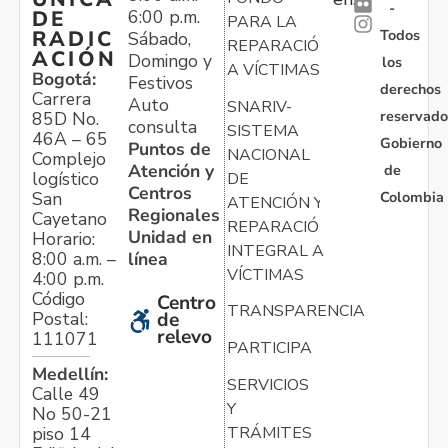
-
6:00 p.m.
DE
PARA LA
Todos
RADIC
Sábado,
REPARACIÓN
ACIÓN
Domingo y
los
A VÍCTIMAS
Bogotá:
Festivos
derechos
Carrera
Auto
SNARIV-
reservado
85D No.
consulta
SISTEMA
46A – 65
Gobierno
Puntos de
NACIONAL
Complejo
Atención y
de
logístico
DE
Centros
Colombia
San
ATENCIÓN Y
Regionales
Cayetano
REPARACIÓN
Unidad en
Horario:
INTEGRAL A
línea
8:00 a.m. –
VÍCTIMAS
4:00 p.m.
Código
Centro
TRANSPARENCIA
Postal:
de
relevo
111071
PARTICIPA
Medellín:
SERVICIOS
Calle 49
Y
No 50-21
TRÁMITES
piso 14