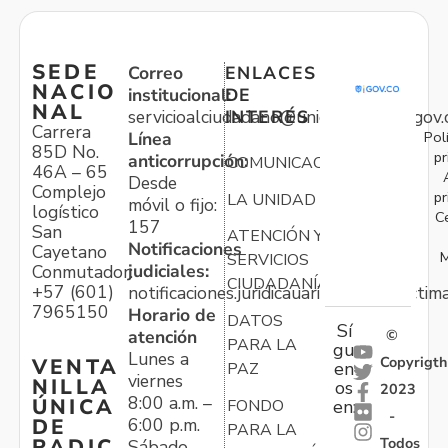
SEDE
Correo
ENLACES
NACIO
institucional:
DE
NAL
servicioalciudadano@unidadvictimas.gov.
INTERÉS
Carrera
Pol
Línea
85D No.
pr
anticorrupción:
COMUNICACIONES
46A – 65
Desde
Complejo
pr
LA UNIDAD
móvil o fijo:
logístico
C
157
San
ATENCIÓN Y
Notificaciones
Cayetano
M
SERVICIOS
judiciales:
Conmutador:
CIUDADANÍA
+57 (601)
notificaciones.juridicauariv@unidadvictim
7965150
Horario de
DATOS
Sí
atención
©
PARA LA
gu
Lunes a
Copyrigth
VENTA
en
PAZ
viernes
NILLA
os
2023
8:00 a.m. –
ÚNICA
FONDO
en:
-
6:00 p.m.
DE
PARA LA
Todos
RADIC
Sábado,