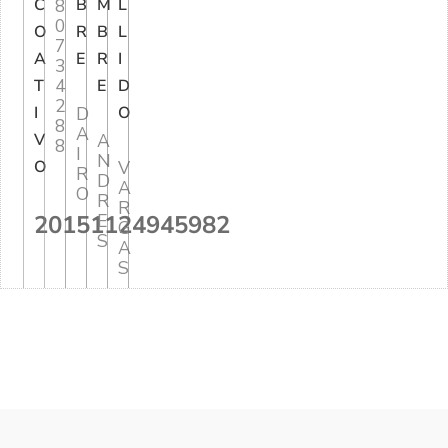
C
8
B
M
L
0
O
R
B
L
7
A
E
R
I
3
4
T
E
D
2
I
D
O
8
A
V
A
8
I
N
O
V
R
D
A
O
R
R
20151124945982
E
G
S
A
S