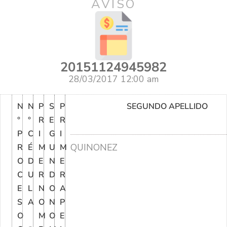
AVISO
20151124945982
28/03/2017 12:00 am
N
N
P
S
P
SEGUNDO APELLIDO
°
°
R
E
R
P
C
I
G
I
QUINONEZ
R
É
M
U
M
O
D
E
N
E
C
U
R
D
R
E
L
N
O
A
S
A
O
N
P
O
M
O
E