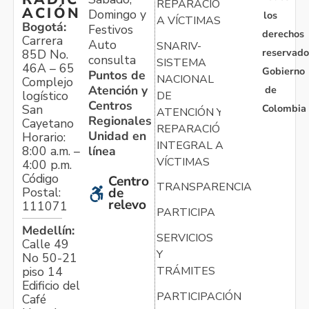
REPARACIÓN
ACIÓN
Domingo y
los
A VÍCTIMAS
Bogotá:
Festivos
derechos
Carrera
Auto
SNARIV-
reservado
85D No.
consulta
SISTEMA
46A – 65
Gobierno
Puntos de
NACIONAL
Complejo
Atención y
de
logístico
DE
Centros
Colombia
San
ATENCIÓN Y
Regionales
Cayetano
REPARACIÓN
Unidad en
Horario:
INTEGRAL A
línea
8:00 a.m. –
VÍCTIMAS
4:00 p.m.
Código
Centro
TRANSPARENCIA
Postal:
de
relevo
111071
PARTICIPA
Medellín:
SERVICIOS
Calle 49
Y
No 50-21
TRÁMITES
piso 14
Edificio del
PARTICIPACIÓN
Café