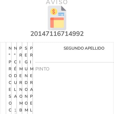
AVISO
20147116714992
N
N
P
S
P
SEGUNDO APELLIDO
°
°
R
E
R
P
C
I
G
I
PINTO
R
É
M
U
M
O
D
E
N
E
C
U
R
D
R
E
L
N
O
A
S
A
O
N
P
O
M
O
E
C
1
B
M
L