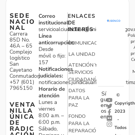
SEDE
Correo
ENLACES
NACIO
institucional:
DE
NAL
servicioalciudadano@unidadvictimas.gov.
INTERÉS
Carrera
Pol
Línea
85D No.
pr
anticorrupción:
COMUNICACIONES
46A – 65
Desde
Complejo
pr
LA UNIDAD
móvil o fijo:
logístico
C
157
San
ATENCIÓN Y
Notificaciones
Cayetano
M
SERVICIOS
judiciales:
Conmutador:
CIUDADANÍA
+57 (601)
notificaciones.juridicauariv@unidadvictim
7965150
Horario de
DATOS
Sí
atención
©
PARA LA
gu
Lunes a
Copyrigth
VENTA
en
PAZ
viernes
NILLA
os
2023
8:00 a.m. –
ÚNICA
FONDO
en:
-
6:00 p.m.
DE
PARA LA
Todos
RADIC
Sábado,
REPARACIÓN
ACIÓN