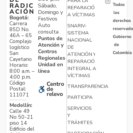
PARA LA
Todos
RADIC
Sábado,
REPARACIÓN
ACIÓN
Domingo y
los
A VÍCTIMAS
Bogotá:
Festivos
derechos
Carrera
Auto
SNARIV-
reservado
85D No.
consulta
SISTEMA
46A – 65
Gobierno
Puntos de
NACIONAL
Complejo
Atención y
de
logístico
DE
Centros
Colombia
San
ATENCIÓN Y
Regionales
Cayetano
REPARACIÓN
Unidad en
Horario:
INTEGRAL A
línea
8:00 a.m. –
VÍCTIMAS
4:00 p.m.
Código
Centro
TRANSPARENCIA
Postal:
de
relevo
111071
PARTICIPA
Medellín:
SERVICIOS
Calle 49
Y
No 50-21
TRÁMITES
piso 14
Edificio del