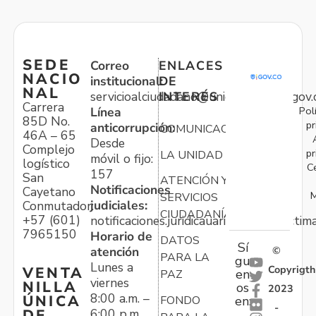
SEDE
Correo
ENLACES
NACIO
institucional:
DE
NAL
servicioalciudadano@unidadvictimas.gov.
INTERÉS
Carrera
Pol
Línea
85D No.
pr
anticorrupción:
COMUNICACIONES
46A – 65
Desde
Complejo
pr
LA UNIDAD
móvil o fijo:
logístico
C
157
San
ATENCIÓN Y
Notificaciones
Cayetano
M
SERVICIOS
judiciales:
Conmutador:
CIUDADANÍA
+57 (601)
notificaciones.juridicauariv@unidadvictim
7965150
Horario de
DATOS
Sí
atención
©
PARA LA
gu
Lunes a
Copyrigth
VENTA
en
PAZ
viernes
NILLA
os
2023
8:00 a.m. –
ÚNICA
FONDO
en:
-
6:00 p.m.
DE