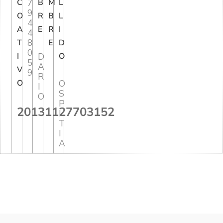
C
7
B
M
L
9
O
R
B
L
4
A
E
R
I
4
8
T
E
D
0
I
D
O
5
A
V
9
R
O
O
I
S
O
P
20131127703152
I
T
I
A