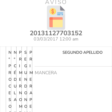
AVISO
20131127703152
03/03/2017 12:00 am
N
N
P
S
P
SEGUNDO APELLIDO
°
°
R
E
R
P
C
I
G
I
MANCERA
R
É
M
U
M
O
D
E
N
E
C
U
R
D
R
E
L
N
O
A
S
A
O
N
P
O
M
O
E