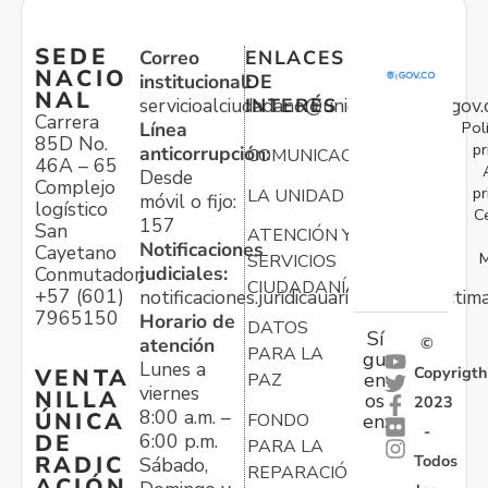
SEDE
Correo
ENLACES
NACIO
institucional:
DE
NAL
servicioalciudadano@unidadvictimas.gov.
INTERÉS
Carrera
Pol
Línea
85D No.
pr
anticorrupción:
COMUNICACIONES
46A – 65
Desde
Complejo
pr
LA UNIDAD
móvil o fijo:
logístico
C
157
San
ATENCIÓN Y
Notificaciones
Cayetano
M
SERVICIOS
judiciales:
Conmutador:
CIUDADANÍA
+57 (601)
notificaciones.juridicauariv@unidadvictim
7965150
Horario de
DATOS
Sí
atención
©
PARA LA
gu
Lunes a
Copyrigth
VENTA
en
PAZ
viernes
NILLA
os
2023
8:00 a.m. –
ÚNICA
FONDO
en:
-
6:00 p.m.
DE
PARA LA
Todos
RADIC
Sábado,
REPARACIÓN
ACIÓN