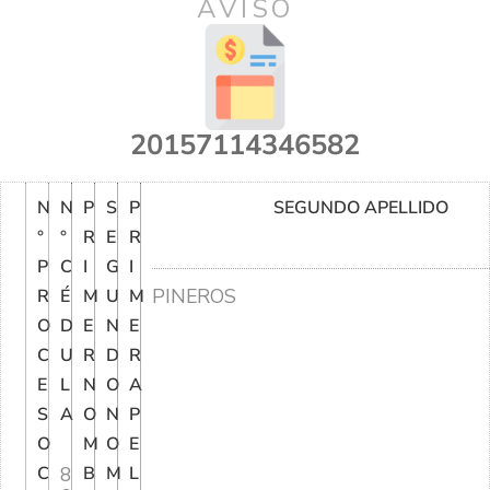
AVISO
20157114346582
N
N
P
S
P
SEGUNDO APELLIDO
°
°
R
E
R
P
C
I
G
I
PINEROS
R
É
M
U
M
O
D
E
N
E
C
U
R
D
R
E
L
N
O
A
S
A
O
N
P
O
M
O
E
C
8
B
M
L