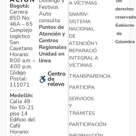
Domingo y
los
A VÍCTIMAS
Bogotá:
Festivos
derechos
Carrera
Auto
SNARIV-
reservado
85D No.
consulta
SISTEMA
46A – 65
Gobierno
Puntos de
NACIONAL
Complejo
Atención y
de
logístico
DE
Centros
Colombia
San
ATENCIÓN Y
Regionales
Cayetano
REPARACIÓN
Unidad en
Horario:
INTEGRAL A
línea
8:00 a.m. –
VÍCTIMAS
4:00 p.m.
Código
Centro
TRANSPARENCIA
Postal:
de
relevo
111071
PARTICIPA
Medellín:
SERVICIOS
Calle 49
Y
No 50-21
TRÁMITES
piso 14
Edificio del
PARTICIPACIÓN
Café
Horario:
INFORMACIÓN