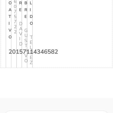
6
O
R
B
L
0
A
E
R
I
7
5
T
E
D
7
I
D
O
2
A
V
G
2
V
U
O
T
I
S
E
D
T
L
20157114346582
A
L
V
E
O
Z