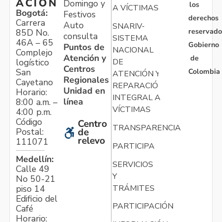
ACIÓN
Domingo y
los
A VÍCTIMAS
Bogotá:
Festivos
derechos
Carrera
Auto
SNARIV-
reservado
85D No.
consulta
SISTEMA
46A – 65
Gobierno
Puntos de
NACIONAL
Complejo
Atención y
de
logístico
DE
Centros
Colombia
San
ATENCIÓN Y
Regionales
Cayetano
REPARACIÓN
Unidad en
Horario:
INTEGRAL A
línea
8:00 a.m. –
VÍCTIMAS
4:00 p.m.
Código
Centro
TRANSPARENCIA
Postal:
de
relevo
111071
PARTICIPA
Medellín:
SERVICIOS
Calle 49
Y
No 50-21
TRÁMITES
piso 14
Edificio del
PARTICIPACIÓN
Café
Horario: