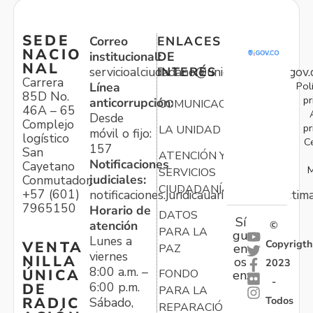
SEDE
Correo
ENLACES
NACIO
institucional:
DE
NAL
servicioalciudadano@unidadvictimas.gov.
INTERÉS
Carrera
Pol
Línea
85D No.
pr
anticorrupción:
COMUNICACIONES
46A – 65
Desde
Complejo
pr
LA UNIDAD
móvil o fijo:
logístico
C
157
San
ATENCIÓN Y
Notificaciones
Cayetano
M
SERVICIOS
judiciales:
Conmutador:
CIUDADANÍA
+57 (601)
notificaciones.juridicauariv@unidadvictim
7965150
Horario de
DATOS
Sí
atención
©
PARA LA
gu
Lunes a
Copyrigth
VENTA
en
PAZ
viernes
NILLA
os
2023
8:00 a.m. –
ÚNICA
FONDO
en:
-
6:00 p.m.
DE
PARA LA
Todos
RADIC
Sábado,
REPARACIÓN