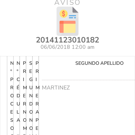
AVISO
20141123010182
06/06/2018 12:00 am
N
N
P
S
P
SEGUNDO APELLIDO
°
°
R
E
R
P
C
I
G
I
MARTINEZ
R
É
M
U
M
O
D
E
N
E
C
U
R
D
R
E
L
N
O
A
S
A
O
N
P
O
M
O
E