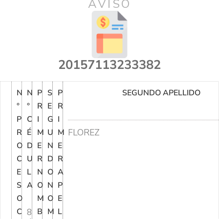
AVISO
20157113233382
N
N
P
S
P
SEGUNDO APELLIDO
°
°
R
E
R
P
C
I
G
I
FLOREZ
R
É
M
U
M
O
D
E
N
E
C
U
R
D
R
E
L
N
O
A
S
A
O
N
P
O
M
O
E
C
8
B
M
L