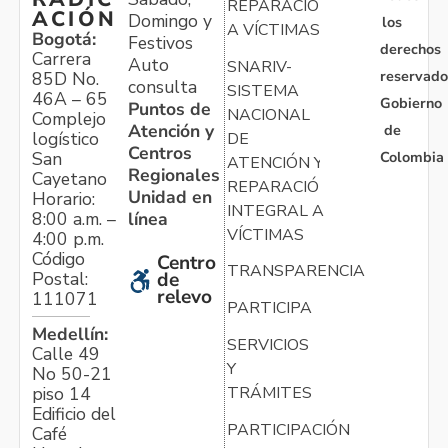
REPARACIÓN
ACIÓN
Domingo y
los
A VÍCTIMAS
Bogotá:
Festivos
derechos
Carrera
Auto
SNARIV-
reservado
85D No.
consulta
SISTEMA
46A – 65
Gobierno
Puntos de
NACIONAL
Complejo
Atención y
de
logístico
DE
Centros
Colombia
San
ATENCIÓN Y
Regionales
Cayetano
REPARACIÓN
Unidad en
Horario:
INTEGRAL A
línea
8:00 a.m. –
VÍCTIMAS
4:00 p.m.
Código
Centro
TRANSPARENCIA
Postal:
de
relevo
111071
PARTICIPA
Medellín:
SERVICIOS
Calle 49
Y
No 50-21
TRÁMITES
piso 14
Edificio del
PARTICIPACIÓN
Café