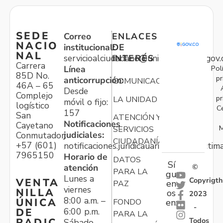
SEDE
Correo
ENLACES
NACIO
institucional:
DE
NAL
servicioalciudadano@unidadvictimas.gov.
INTERÉS
Carrera
Pol
Línea
85D No.
pr
anticorrupción:
COMUNICACIONES
46A – 65
Desde
Complejo
pr
LA UNIDAD
móvil o fijo:
logístico
C
157
San
ATENCIÓN Y
Notificaciones
Cayetano
M
SERVICIOS
judiciales:
Conmutador:
CIUDADANÍA
+57 (601)
notificaciones.juridicauariv@unidadvictim
7965150
Horario de
DATOS
Sí
atención
©
PARA LA
gu
Lunes a
Copyrigth
VENTA
en
PAZ
viernes
NILLA
os
2023
8:00 a.m. –
ÚNICA
FONDO
en:
-
6:00 p.m.
DE
PARA LA
Todos
RADIC
Sábado,