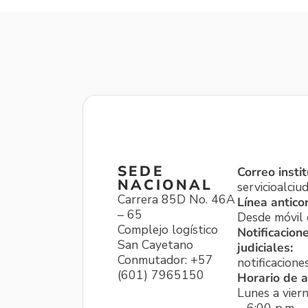
SEDE
Correo instit
NACIONAL
servicioalci
Carrera 85D No. 46A
Línea antico
– 65
Desde móvil o
Complejo logístico
Notificacion
San Cayetano
judiciales:
Conmutador: +57
notificacione
(601) 7965150
Horario de a
Lunes a viern
– 6:00 p.m.