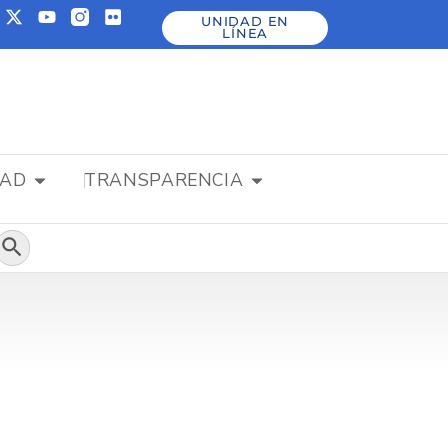
UNIDAD EN
LÍNEA
DAD
TRANSPARENCIA
Botón de búsqueda