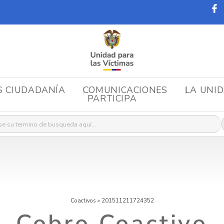
S CIUDADANÍA
COMUNICACIONES
LA UNI
PARTICIPA
r:
Coactivos
»
201511211724352
Cobro Coactivo