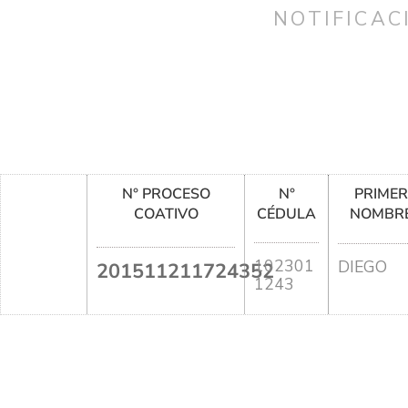
NOTIFICAC
N° PROCESO
N°
PRIME
COATIVO
CÉDULA
NOMBR
102301
DIEGO
201511211724352
1243