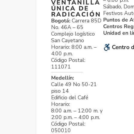
VENTANILLA
Sábado, Dom
ÚNICA DE
Festivos Aut
RADICACIÓN
Puntos de A
Bogotá:
Carrera 85D
Centros Reg
No. 46A – 65
Unidad en l
Complejo logístico
San Cayetano
Horario: 8:00 a.m. –
Centro d
4:00 p.m.
Código Postal:
111071
Medellín:
Calle 49 No 50-21
piso 14
Edificio del Café
Horario:
8:00 a.m. – 12:00 m. y
2:00 p.m. – 4:00 p.m.
Código Postal:
050010