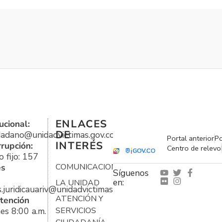
ENLACES
ucional:
DE
udadano@unidadvictimas.gov.co
Portal anterior
Po
INTERÉS
rrupción:
Centro de relevo
 fijo: 157
es
COMUNICACIONES
Síguenos
en:
LA UNIDAD
s.juridicauariv@unidadvictimas.gov.co
ATENCIÓN Y
tención
es 8:00 a.m.
SERVICIOS