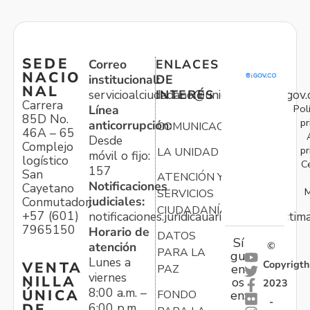
SEDE
Correo
ENLACES
NACIO
institucional:
DE
NAL
servicioalciudadano@unidadvictimas.gov.
INTERÉS
Carrera
Pol
Línea
85D No.
pr
anticorrupción:
COMUNICACIONES
46A – 65
Desde
Complejo
pr
LA UNIDAD
móvil o fijo:
logístico
C
157
San
ATENCIÓN Y
Notificaciones
Cayetano
M
SERVICIOS
judiciales:
Conmutador:
CIUDADANÍA
+57 (601)
notificaciones.juridicauariv@unidadvictim
7965150
Horario de
DATOS
Sí
atención
©
PARA LA
gu
Lunes a
Copyrigth
VENTA
en
PAZ
viernes
NILLA
os
2023
8:00 a.m. –
ÚNICA
FONDO
en:
-
6:00 p.m.
DE