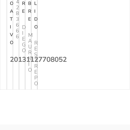
4
O
R
B
L
2
A
E
R
I
8
3
T
E
D
6
I
D
O
6
I
V
M
6
E
A
O
R
G
U
E
O
R
S
20131127708052
IC
T
I
R
O
E
P
O