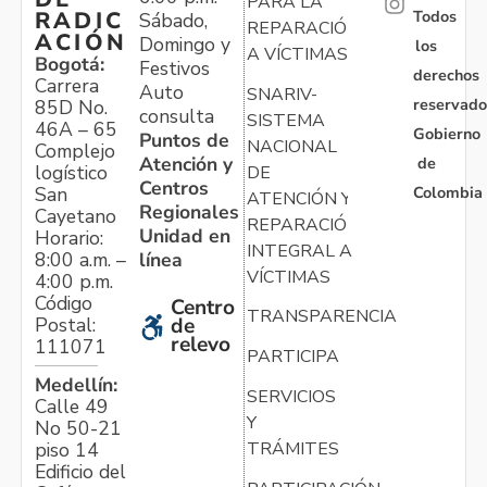
PARA LA
Todos
RADIC
Sábado,
REPARACIÓN
ACIÓN
Domingo y
los
A VÍCTIMAS
Bogotá:
Festivos
derechos
Carrera
Auto
SNARIV-
reservado
85D No.
consulta
SISTEMA
46A – 65
Gobierno
Puntos de
NACIONAL
Complejo
Atención y
de
logístico
DE
Centros
Colombia
San
ATENCIÓN Y
Regionales
Cayetano
REPARACIÓN
Unidad en
Horario:
INTEGRAL A
línea
8:00 a.m. –
VÍCTIMAS
4:00 p.m.
Código
Centro
TRANSPARENCIA
Postal:
de
relevo
111071
PARTICIPA
Medellín:
SERVICIOS
Calle 49
Y
No 50-21
TRÁMITES
piso 14
Edificio del