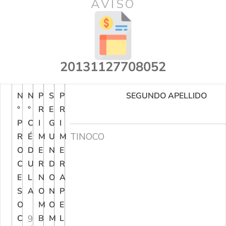
AVISO
20131127708052
N
N
P
S
P
SEGUNDO APELLIDO
°
°
R
E
R
P
C
I
G
I
TINOCO
R
É
M
U
M
O
D
E
N
E
C
U
R
D
R
E
L
N
O
A
S
A
O
N
P
O
M
O
E
C
9
B
M
L