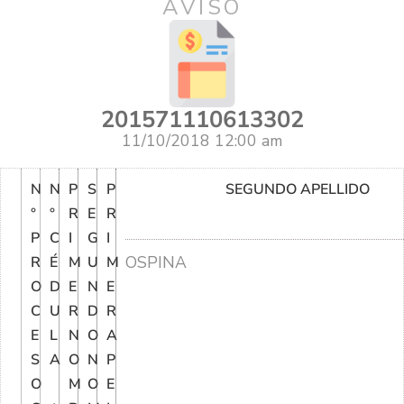
AVISO
201571110613302
11/10/2018 12:00 am
N
N
P
S
P
SEGUNDO APELLIDO
°
°
R
E
R
P
C
I
G
I
OSPINA
R
É
M
U
M
O
D
E
N
E
C
U
R
D
R
E
L
N
O
A
S
A
O
N
P
O
M
O
E