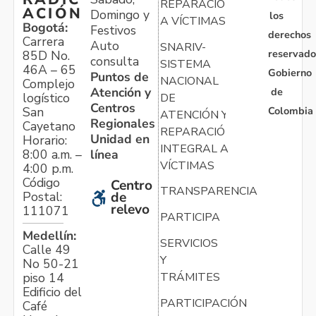
REPARACIÓN
ACIÓN
Domingo y
los
A VÍCTIMAS
Bogotá:
Festivos
derechos
Carrera
Auto
SNARIV-
reservado
85D No.
consulta
SISTEMA
46A – 65
Gobierno
Puntos de
NACIONAL
Complejo
Atención y
de
logístico
DE
Centros
Colombia
San
ATENCIÓN Y
Regionales
Cayetano
REPARACIÓN
Unidad en
Horario:
INTEGRAL A
línea
8:00 a.m. –
VÍCTIMAS
4:00 p.m.
Código
Centro
TRANSPARENCIA
Postal:
de
relevo
111071
PARTICIPA
Medellín:
SERVICIOS
Calle 49
Y
No 50-21
TRÁMITES
piso 14
Edificio del
PARTICIPACIÓN
Café