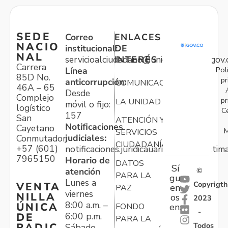
SEDE
Correo
ENLACES
NACIO
institucional:
DE
NAL
servicioalciudadano@unidadvictimas.gov.
INTERÉS
Carrera
Pol
Línea
85D No.
pr
anticorrupción:
COMUNICACIONES
46A – 65
Desde
Complejo
pr
LA UNIDAD
móvil o fijo:
logístico
C
157
San
ATENCIÓN Y
Notificaciones
Cayetano
M
SERVICIOS
judiciales:
Conmutador:
CIUDADANÍA
+57 (601)
notificaciones.juridicauariv@unidadvictim
7965150
Horario de
DATOS
Sí
atención
©
PARA LA
gu
Lunes a
Copyrigth
VENTA
en
PAZ
viernes
NILLA
os
2023
8:00 a.m. –
ÚNICA
FONDO
en:
-
6:00 p.m.
DE
PARA LA
Todos
RADIC
Sábado,