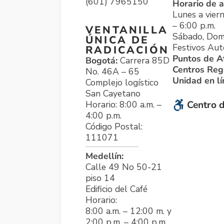
(601) 7965150
Horario de a
Lunes a viern
– 6:00 p.m.
VENTANILLA
Sábado, Dom
ÚNICA DE
Festivos Aut
RADICACIÓN
Puntos de A
Bogotá:
Carrera 85D
Centros Reg
No. 46A – 65
Unidad en l
Complejo logístico
San Cayetano
Horario: 8:00 a.m. –
Centro d
4:00 p.m.
Código Postal:
111071
Medellín:
Calle 49 No 50-21
piso 14
Edificio del Café
Horario:
8:00 a.m. – 12:00 m. y
2:00 p.m. – 4:00 p.m.