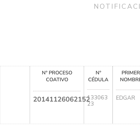
NOTIFICAC
N° PROCESO
N°
PRIME
COATIVO
CÉDULA
NOMBR
133063
EDGAR
20141126062152
23