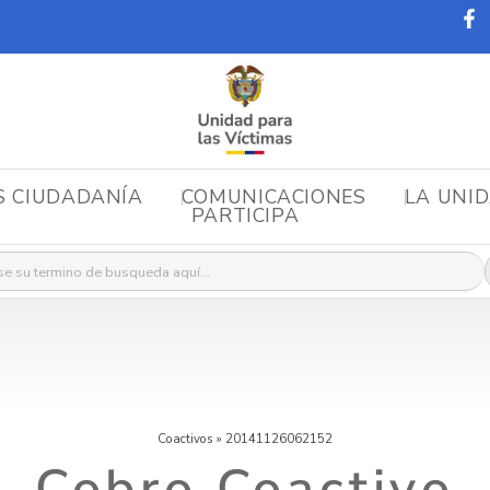
S CIUDADANÍA
COMUNICACIONES
LA UNI
PARTICIPA
r:
Coactivos
»
20141126062152
Cobro Coactivo