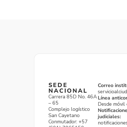
SEDE
Correo instit
NACIONAL
servicioalci
Carrera 85D No. 46A
Línea antico
– 65
Desde móvil o
Complejo logístico
Notificacion
San Cayetano
judiciales:
Conmutador: +57
notificacione