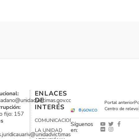
ENLACES
ucional:
DE
udadano@unidadvictimas.gov.co
Portal anterior
Po
INTERÉS
rrupción:
Centro de relevo
 fijo: 157
es
COMUNICACIONES
Síguenos
en:
LA UNIDAD
s.juridicauariv@unidadvictimas.gov.co