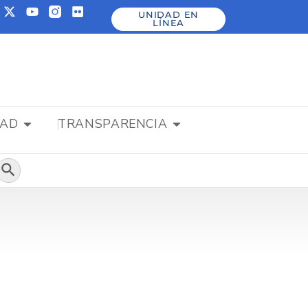
UNIDAD EN
LÍNEA
DAD
TRANSPARENCIA
Botón de búsqueda