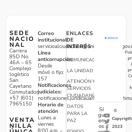
SEDE
Correo
ENLACES
NACIO
institucional:
DE
NAL
servicioalciudadano@unidadvictimas.gov.
INTERÉS
Carrera
Pol
Línea
85D No.
pr
anticorrupción:
COMUNICACIONES
46A – 65
Desde
Complejo
pr
LA UNIDAD
móvil o fijo:
logístico
C
157
San
ATENCIÓN Y
Notificaciones
Cayetano
M
SERVICIOS
judiciales:
Conmutador:
CIUDADANÍA
+57 (601)
notificaciones.juridicauariv@unidadvictim
7965150
Horario de
DATOS
Sí
atención
©
PARA LA
gu
Lunes a
Copyrigth
VENTA
en
PAZ
viernes
NILLA
os
2023
8:00 a.m. –
ÚNICA
FONDO
en: