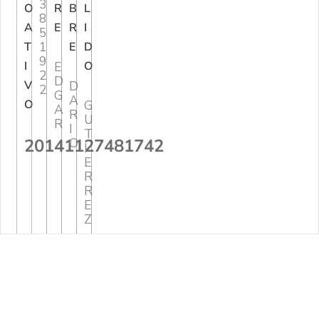
3
O
R
B
L
8
A
E
R
I
5
1
T
E
D
9
I
E
O
2
D
V
D
2
G
A
O
G
A
R
U
R
I
T
20141127481742
O
I
E
R
R
E
Z