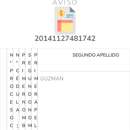
AVISO
20141127481742
N
N
P
S
P
SEGUNDO APELLIDO
°
°
R
E
R
P
C
I
G
I
GUZMAN
R
É
M
U
M
O
D
E
N
E
C
U
R
D
R
E
L
N
O
A
S
A
O
N
P
O
M
O
E
C
1
B
M
L