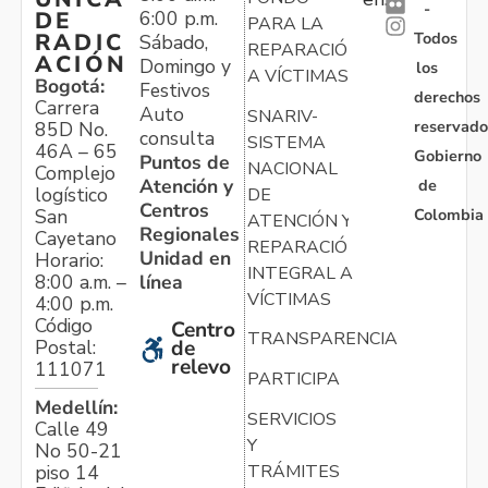
-
6:00 p.m.
DE
PARA LA
Todos
RADIC
Sábado,
REPARACIÓN
ACIÓN
Domingo y
los
A VÍCTIMAS
Bogotá:
Festivos
derechos
Carrera
Auto
SNARIV-
reservado
85D No.
consulta
SISTEMA
46A – 65
Gobierno
Puntos de
NACIONAL
Complejo
Atención y
de
logístico
DE
Centros
Colombia
San
ATENCIÓN Y
Regionales
Cayetano
REPARACIÓN
Unidad en
Horario:
INTEGRAL A
línea
8:00 a.m. –
VÍCTIMAS
4:00 p.m.
Código
Centro
TRANSPARENCIA
Postal:
de
relevo
111071
PARTICIPA
Medellín:
SERVICIOS
Calle 49
Y
No 50-21
TRÁMITES
piso 14