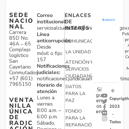
SEDE
Correo
ENLACES
NACIO
institucional:
DE
NAL
servicioalciudadano@unidadvictimas.gov.
INTERÉS
Carrera
Pol
Línea
85D No.
pr
anticorrupción:
COMUNICACIONES
46A – 65
Desde
Complejo
pr
LA UNIDAD
móvil o fijo:
logístico
C
157
San
ATENCIÓN Y
Notificaciones
Cayetano
M
SERVICIOS
judiciales:
Conmutador:
CIUDADANÍA
+57 (601)
notificaciones.juridicauariv@unidadvictim
7965150
Horario de
DATOS
Sí
atención
©
PARA LA
gu
Lunes a
Copyrigth
VENTA
en
PAZ
viernes
NILLA
os
2023
8:00 a.m. –
ÚNICA
FONDO
en:
-
6:00 p.m.
DE
PARA LA
Todos
RADIC
Sábado,
REPARACIÓN
ACIÓN