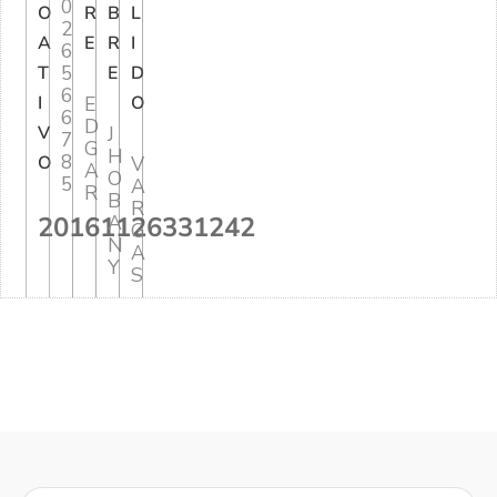
0
O
R
B
L
2
A
E
R
I
6
5
T
E
D
6
I
E
O
6
D
V
J
7
G
H
8
O
V
A
O
5
A
R
B
R
20161126331242
A
G
N
A
Y
S