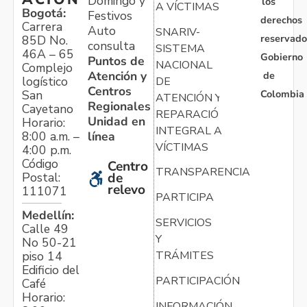
Domingo y
los
A VÍCTIMAS
Bogotá:
Festivos
derechos
Carrera
Auto
SNARIV-
reservado
85D No.
consulta
SISTEMA
46A – 65
Gobierno
Puntos de
NACIONAL
Complejo
Atención y
de
logístico
DE
Centros
Colombia
San
ATENCIÓN Y
Regionales
Cayetano
REPARACIÓN
Unidad en
Horario:
INTEGRAL A
línea
8:00 a.m. –
VÍCTIMAS
4:00 p.m.
Código
Centro
TRANSPARENCIA
Postal:
de
relevo
111071
PARTICIPA
Medellín:
SERVICIOS
Calle 49
Y
No 50-21
TRÁMITES
piso 14
Edificio del
PARTICIPACIÓN
Café
Horario:
INFORMACIÓN