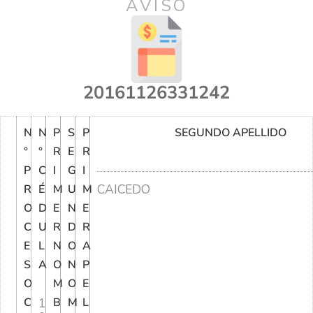
AVISO
20161126331242
N
N
P
S
P
SEGUNDO APELLIDO
°
°
R
E
R
P
C
I
G
I
CAICEDO
R
É
M
U
M
O
D
E
N
E
C
U
R
D
R
E
L
N
O
A
S
A
O
N
P
O
M
O
E
C
1
B
M
L