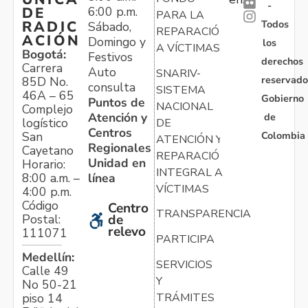
-
6:00 p.m.
DE
PARA LA
Todos
RADIC
Sábado,
REPARACIÓN
ACIÓN
Domingo y
los
A VÍCTIMAS
Bogotá:
Festivos
derechos
Carrera
Auto
SNARIV-
reservado
85D No.
consulta
SISTEMA
46A – 65
Gobierno
Puntos de
NACIONAL
Complejo
Atención y
de
logístico
DE
Centros
Colombia
San
ATENCIÓN Y
Regionales
Cayetano
REPARACIÓN
Unidad en
Horario:
INTEGRAL A
línea
8:00 a.m. –
VÍCTIMAS
4:00 p.m.
Código
Centro
TRANSPARENCIA
Postal:
de
relevo
111071
PARTICIPA
Medellín:
SERVICIOS
Calle 49
Y
No 50-21
TRÁMITES
piso 14