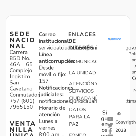
SEDE
Correo
ENLACES
NACIO
institucional:
DE
NAL
servicioalciudadano@unidadvictimas.gov.
INTERÉS
Carrera
Pol
Línea
85D No.
pr
anticorrupción:
COMUNICACIONES
46A – 65
Desde
Complejo
pr
LA UNIDAD
móvil o fijo:
logístico
C
157
San
ATENCIÓN Y
Notificaciones
Cayetano
M
SERVICIOS
judiciales:
Conmutador:
CIUDADANÍA
+57 (601)
notificaciones.juridicauariv@unidadvictim
7965150
Horario de
DATOS
Sí
atención
©
PARA LA
gu
Lunes a
Copyrigth
VENTA
en
PAZ
viernes
NILLA
os
2023
8:00 a.m. –
ÚNICA
FONDO
en: