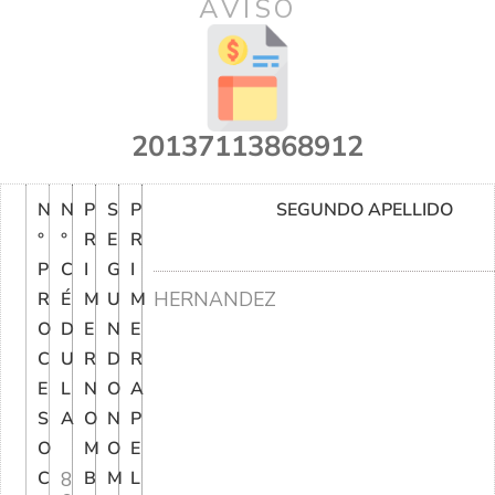
AVISO
20137113868912
N
N
P
S
P
SEGUNDO APELLIDO
°
°
R
E
R
P
C
I
G
I
HERNANDEZ
R
É
M
U
M
O
D
E
N
E
C
U
R
D
R
E
L
N
O
A
S
A
O
N
P
O
M
O
E
C
8
B
M
L