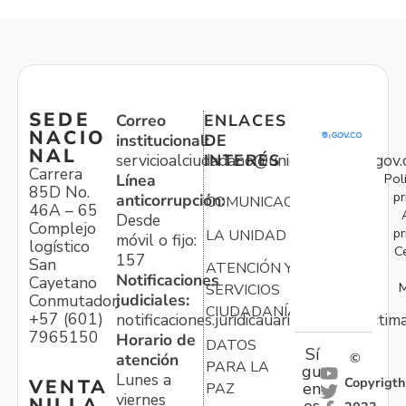
SEDE
Correo
ENLACES
NACIO
institucional:
DE
NAL
servicioalciudadano@unidadvictimas.gov.
INTERÉS
Carrera
Pol
Línea
85D No.
pr
anticorrupción:
COMUNICACIONES
46A – 65
Desde
Complejo
pr
LA UNIDAD
móvil o fijo:
logístico
C
157
San
ATENCIÓN Y
Notificaciones
Cayetano
M
SERVICIOS
judiciales:
Conmutador:
CIUDADANÍA
+57 (601)
notificaciones.juridicauariv@unidadvictim
7965150
Horario de
DATOS
Sí
atención
©
PARA LA
gu
Lunes a
Copyrigth
VENTA
en
PAZ
viernes
NILLA
os