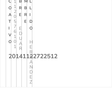
C
1
B
M
L
1
O
R
B
L
2
A
E
R
I
0
5
T
E
D
7
I
E
O
6
D
V
1
U
0
O
H
A
1
E
R
R
20141122722512
N
A
N
D
E
Z