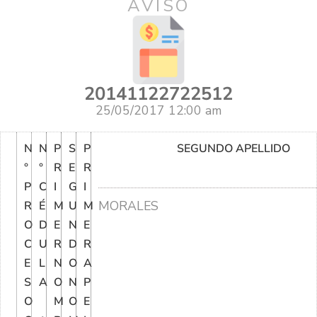
AVISO
20141122722512
25/05/2017 12:00 am
N
N
P
S
P
SEGUNDO APELLIDO
°
°
R
E
R
P
C
I
G
I
MORALES
R
É
M
U
M
O
D
E
N
E
C
U
R
D
R
E
L
N
O
A
S
A
O
N
P
O
M
O
E