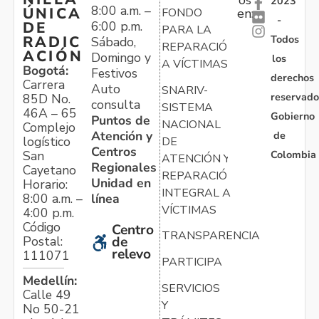
2023
8:00 a.m. –
ÚNICA
FONDO
en:
-
6:00 p.m.
DE
PARA LA
Todos
RADIC
Sábado,
REPARACIÓN
ACIÓN
Domingo y
los
A VÍCTIMAS
Bogotá:
Festivos
derechos
Carrera
Auto
SNARIV-
reservado
85D No.
consulta
SISTEMA
46A – 65
Gobierno
Puntos de
NACIONAL
Complejo
Atención y
de
logístico
DE
Centros
Colombia
San
ATENCIÓN Y
Regionales
Cayetano
REPARACIÓN
Unidad en
Horario:
INTEGRAL A
línea
8:00 a.m. –
VÍCTIMAS
4:00 p.m.
Código
Centro
TRANSPARENCIA
Postal:
de
relevo
111071
PARTICIPA
Medellín:
SERVICIOS
Calle 49
Y
No 50-21