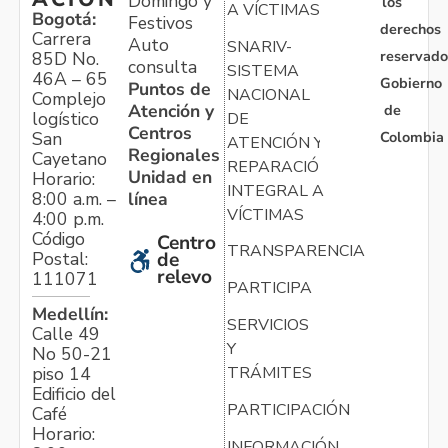
Domingo y
los
A VÍCTIMAS
Bogotá:
Festivos
derechos
Carrera
Auto
SNARIV-
reservado
85D No.
consulta
SISTEMA
46A – 65
Gobierno
Puntos de
NACIONAL
Complejo
Atención y
de
logístico
DE
Centros
Colombia
San
ATENCIÓN Y
Regionales
Cayetano
REPARACIÓN
Unidad en
Horario:
INTEGRAL A
línea
8:00 a.m. –
VÍCTIMAS
4:00 p.m.
Código
Centro
TRANSPARENCIA
Postal:
de
relevo
111071
PARTICIPA
Medellín:
SERVICIOS
Calle 49
Y
No 50-21
TRÁMITES
piso 14
Edificio del
PARTICIPACIÓN
Café
Horario:
INFORMACIÓN