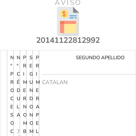
AVISO
20141122812992
N
N
P
S
P
SEGUNDO APELLIDO
°
°
R
E
R
P
C
I
G
I
CATALAN
R
É
M
U
M
O
D
E
N
E
C
U
R
D
R
E
L
N
O
A
S
A
O
N
P
O
M
O
E
C
7
B
M
L