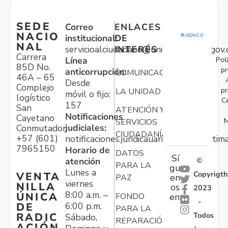
SEDE
Correo
ENLACES
NACIO
institucional:
DE
NAL
servicioalciudadano@unidadvictimas.gov.
INTERÉS
Carrera
Pol
Línea
85D No.
pr
anticorrupción:
COMUNICACIONES
46A – 65
Desde
Complejo
pr
LA UNIDAD
móvil o fijo:
logístico
C
157
San
ATENCIÓN Y
Notificaciones
Cayetano
M
SERVICIOS
judiciales:
Conmutador:
CIUDADANÍA
+57 (601)
notificaciones.juridicauariv@unidadvictim
7965150
Horario de
DATOS
Sí
atención
©
PARA LA
gu
Lunes a
Copyrigth
VENTA
en
PAZ
viernes
NILLA
os
2023
8:00 a.m. –
ÚNICA
FONDO
en:
-
6:00 p.m.
DE
PARA LA
Todos
RADIC
Sábado,
REPARACIÓN
ACIÓN