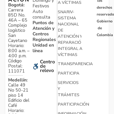
Domingo y
los
A VÍCTIMAS
Bogotá:
Festivos
derechos
Carrera
Auto
SNARIV-
reservado
85D No.
consulta
SISTEMA
46A – 65
Gobierno
Puntos de
NACIONAL
Complejo
Atención y
de
logístico
DE
Centros
Colombia
San
ATENCIÓN Y
Regionales
Cayetano
REPARACIÓN
Unidad en
Horario:
INTEGRAL A
línea
8:00 a.m. –
VÍCTIMAS
4:00 p.m.
Código
Centro
TRANSPARENCIA
Postal:
de
relevo
111071
PARTICIPA
Medellín:
SERVICIOS
Calle 49
Y
No 50-21
TRÁMITES
piso 14
Edificio del
PARTICIPACIÓN
Café
Horario:
INFORMACIÓN