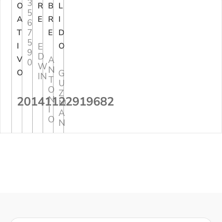
3
O
R
B
L
5
A
E
R
I
6
7
T
E
D
5
I
E
O
9
D
V
A
0
W
N
O
G
IN
T
U
O
Z
20141122919682
N
M
I
A
O
N