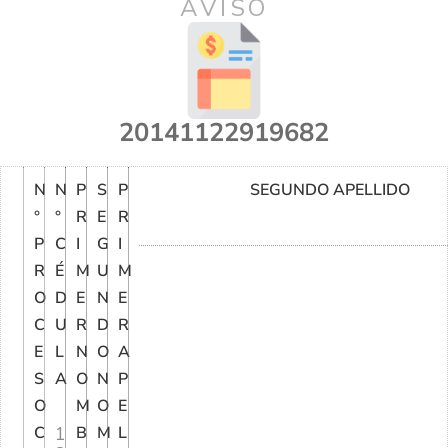
AVISO
20141122919682
N
N
P
S
P
SEGUNDO APELLIDO
°
°
R
E
R
P
C
I
G
I
R
É
M
U
M
O
D
E
N
E
C
U
R
D
R
E
L
N
O
A
S
A
O
N
P
O
M
O
E
C
1
B
M
L