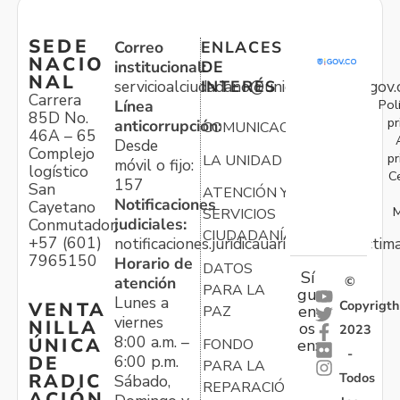
SEDE
Correo
ENLACES
NACIO
institucional:
DE
NAL
servicioalciudadano@unidadvictimas.gov.
INTERÉS
Carrera
Pol
Línea
85D No.
pr
anticorrupción:
COMUNICACIONES
46A – 65
Desde
Complejo
pr
LA UNIDAD
móvil o fijo:
logístico
C
157
San
ATENCIÓN Y
Notificaciones
Cayetano
M
SERVICIOS
judiciales:
Conmutador:
CIUDADANÍA
+57 (601)
notificaciones.juridicauariv@unidadvictim
7965150
Horario de
DATOS
Sí
atención
©
PARA LA
gu
Lunes a
Copyrigth
VENTA
en
PAZ
viernes
NILLA
os
2023
8:00 a.m. –
ÚNICA
FONDO
en:
-
6:00 p.m.
DE
PARA LA
Todos
RADIC
Sábado,
REPARACIÓN
ACIÓN