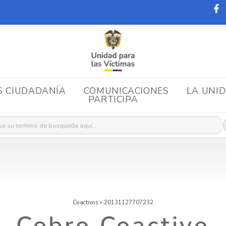
S CIUDADANÍA
COMUNICACIONES
LA UNI
PARTICIPA
r:
Coactivos
»
20131127707232
Cobro Coactivo