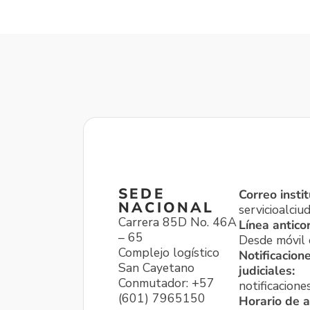
SEDE
Correo instit
NACIONAL
servicioalci
Carrera 85D No. 46A
Línea antico
– 65
Desde móvil o
Complejo logístico
Notificacion
San Cayetano
judiciales:
Conmutador: +57
notificacione
(601) 7965150
Horario de a