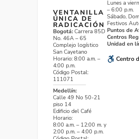
Lunes a viern
– 6:00 p.m.
VENTANILLA
Sábado, Dom
ÚNICA DE
Festivos Aut
RADICACIÓN
Puntos de A
Bogotá:
Carrera 85D
Centros Reg
No. 46A – 65
Unidad en l
Complejo logístico
San Cayetano
Horario: 8:00 a.m. –
Centro d
4:00 p.m.
Código Postal:
111071
Medellín:
Calle 49 No 50-21
piso 14
Edificio del Café
Horario:
8:00 a.m. – 12:00 m. y
2:00 p.m. – 4:00 p.m.
Código Postal: