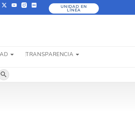
UNIDAD EN
LÍNEA
DAD
TRANSPARENCIA
Botón de búsqueda