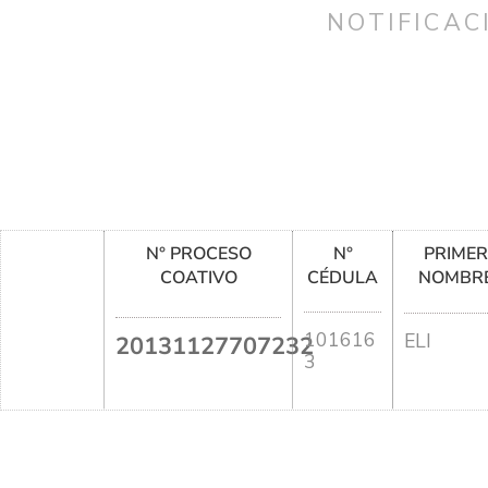
NOTIFICAC
N° PROCESO
N°
PRIME
COATIVO
CÉDULA
NOMBR
101616
ELI
20131127707232
3