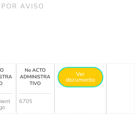
 POR AVISO
TO
No ACTO
Ver
STRA
ADMINISTRA
documento
O
TIVO
ient
6705
go