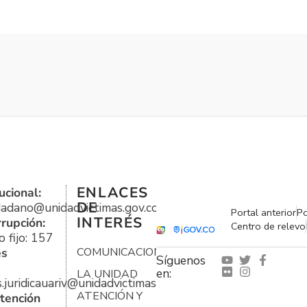
ENLACES
ucional:
DE
udadano@unidadvictimas.gov.co
Portal anterior
Po
INTERÉS
rrupción:
Centro de relevo
 fijo: 157
es
COMUNICACIONES
Síguenos
en:
LA UNIDAD
s.juridicauariv@unidadvictimas.gov.co
ATENCIÓN Y
tención