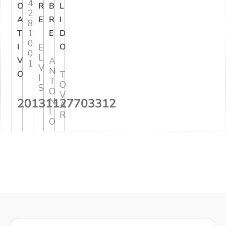
4
O
R
B
L
2
A
E
R
I
8
1
T
E
D
0
I
E
O
0
L
V
A
1
V
N
O
T
I
T
O
S
O
V
20131127703312
N
A
I
R
O