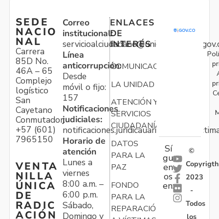
SEDE
Correo
ENLACES
NACIO
institucional:
DE
NAL
servicioalciudadano@unidadvictimas.gov.
INTERÉS
Carrera
Pol
Línea
85D No.
pr
anticorrupción:
COMUNICACIONES
46A – 65
Desde
Complejo
pr
LA UNIDAD
móvil o fijo:
logístico
C
157
San
ATENCIÓN Y
Notificaciones
Cayetano
M
SERVICIOS
judiciales:
Conmutador:
CIUDADANÍA
+57 (601)
notificaciones.juridicauariv@unidadvictim
7965150
Horario de
DATOS
Sí
atención
©
PARA LA
gu
Lunes a
Copyrigth
VENTA
en
PAZ
viernes
NILLA
os
2023
8:00 a.m. –
ÚNICA
FONDO
en:
-
6:00 p.m.
DE
PARA LA
Todos
RADIC
Sábado,
REPARACIÓN
ACIÓN
Domingo y
los