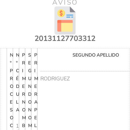
AVISO
20131127703312
N
N
P
S
P
SEGUNDO APELLIDO
°
°
R
E
R
P
C
I
G
I
RODRIGUEZ
R
É
M
U
M
O
D
E
N
E
C
U
R
D
R
E
L
N
O
A
S
A
O
N
P
O
M
O
E
C
1
B
M
L