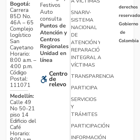
A VÍCTIMAS
Bogotá:
Festivos
derechos
Carrera
Auto
SNARIV-
reservado
85D No.
consulta
SISTEMA
46A – 65
Gobierno
Puntos de
NACIONAL
Complejo
Atención y
de
logístico
DE
Centros
Colombia
San
ATENCIÓN Y
Regionales
Cayetano
REPARACIÓN
Unidad en
Horario:
INTEGRAL A
línea
8:00 a.m. –
VÍCTIMAS
4:00 p.m.
Código
Centro
TRANSPARENCIA
Postal:
de
relevo
111071
PARTICIPA
Medellín:
SERVICIOS
Calle 49
Y
No 50-21
TRÁMITES
piso 14
Edificio del
PARTICIPACIÓN
Café
Horario:
INFORMACIÓN
8:00 a.m. –