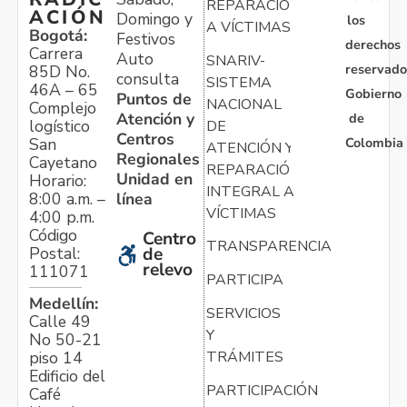
REPARACIÓN
ACIÓN
Domingo y
los
A VÍCTIMAS
Bogotá:
Festivos
derechos
Carrera
Auto
SNARIV-
reservado
85D No.
consulta
SISTEMA
46A – 65
Gobierno
Puntos de
NACIONAL
Complejo
Atención y
de
logístico
DE
Centros
Colombia
San
ATENCIÓN Y
Regionales
Cayetano
REPARACIÓN
Unidad en
Horario:
INTEGRAL A
línea
8:00 a.m. –
VÍCTIMAS
4:00 p.m.
Código
Centro
TRANSPARENCIA
Postal:
de
relevo
111071
PARTICIPA
Medellín:
SERVICIOS
Calle 49
Y
No 50-21
TRÁMITES
piso 14
Edificio del
PARTICIPACIÓN
Café