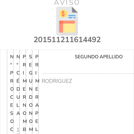
AVISO
201511211614492
N
N
P
S
P
SEGUNDO APELLIDO
°
°
R
E
R
P
C
I
G
I
RODRIGUEZ
R
É
M
U
M
O
D
E
N
E
C
U
R
D
R
E
L
N
O
A
S
A
O
N
P
O
M
O
E
C
1
B
M
L