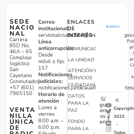
SEDE
Correo
ENLACES
NACIO
institucional:
DE
NAL
servicioalciudadano@unidadvictimas.gov.
INTERÉS
Carrera
Pol
Línea
85D No.
pr
anticorrupción:
COMUNICACIONES
46A – 65
Desde
Complejo
pr
LA UNIDAD
móvil o fijo:
logístico
C
157
San
ATENCIÓN Y
Notificaciones
Cayetano
M
SERVICIOS
judiciales:
Conmutador:
CIUDADANÍA
+57 (601)
notificaciones.juridicauariv@unidadvictim
7965150
Horario de
DATOS
Sí
atención
©
PARA LA
gu
Lunes a
Copyrigth
VENTA
en
PAZ
viernes
NILLA
os
2023
8:00 a.m. –
ÚNICA
FONDO
en:
-
6:00 p.m.
DE
PARA LA
Todos
RADIC
Sábado,