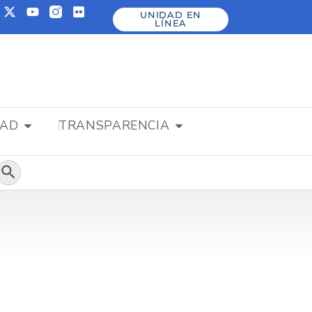
UNIDAD EN
LÍNEA
DAD
TRANSPARENCIA
Botón de búsqueda