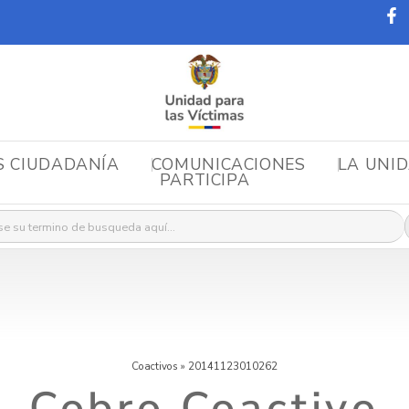
S CIUDADANÍA
COMUNICACIONES
LA UNI
PARTICIPA
r:
Coactivos
»
20141123010262
Cobro Coactivo