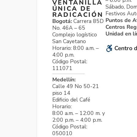
VENTANILLA
Sábado, Dom
ÚNICA DE
Festivos Aut
RADICACIÓN
Puntos de A
Bogotá:
Carrera 85D
Centros Reg
No. 46A – 65
Unidad en l
Complejo logístico
San Cayetano
Horario: 8:00 a.m. –
Centro d
4:00 p.m.
Código Postal:
111071
Medellín:
Calle 49 No 50-21
piso 14
Edificio del Café
Horario:
8:00 a.m. – 12:00 m. y
2:00 p.m. – 4:00 p.m.
Código Postal:
050010