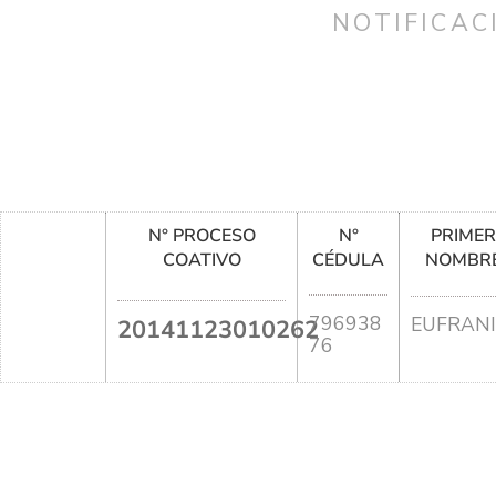
NOTIFICAC
N° PROCESO
N°
PRIME
COATIVO
CÉDULA
NOMBR
796938
EUFRAN
20141123010262
76