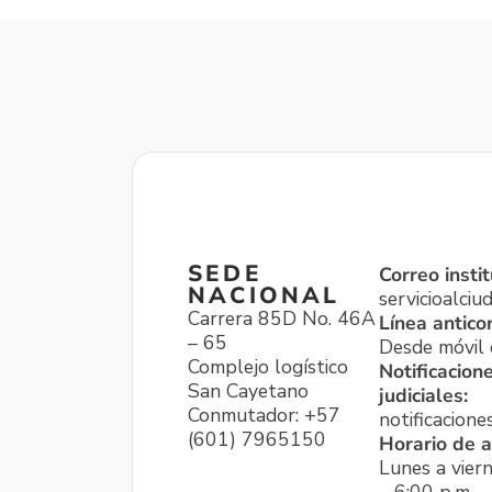
SEDE
Correo instit
NACIONAL
servicioalci
Carrera 85D No. 46A
Línea antico
– 65
Desde móvil o
Complejo logístico
Notificacion
San Cayetano
judiciales:
Conmutador: +57
notificacione
(601) 7965150
Horario de a
Lunes a viern
– 6:00 p.m.