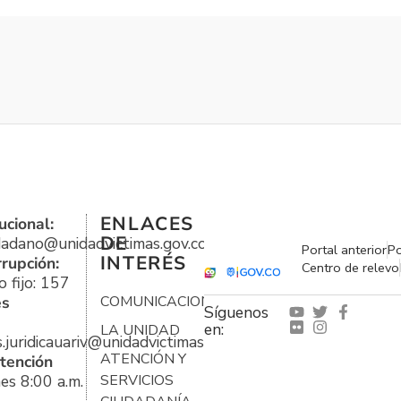
ENLACES
ucional:
DE
udadano@unidadvictimas.gov.co
Portal anterior
Po
INTERÉS
rrupción:
Centro de relevo
 fijo: 157
es
COMUNICACIONES
Síguenos
en:
LA UNIDAD
s.juridicauariv@unidadvictimas.gov.co
ATENCIÓN Y
tención
es 8:00 a.m.
SERVICIOS