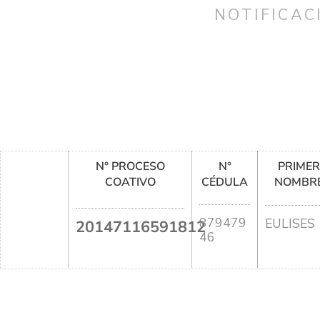
NOTIFICAC
N° PROCESO
N°
PRIME
COATIVO
CÉDULA
NOMBR
879479
EULISES
20147116591812
46