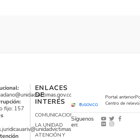
ENLACES
ucional:
DE
udadano@unidadvictimas.gov.co
Portal anterior
Po
INTERÉS
rrupción:
Centro de relevo
 fijo: 157
es
COMUNICACIONES
Síguenos
en:
LA UNIDAD
s.juridicauariv@unidadvictimas.gov.co
ATENCIÓN Y
tención