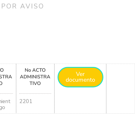
 POR AVISO
TO
No ACTO
Ver
STRA
ADMINISTRA
documento
O
TIVO
ient
2201
go