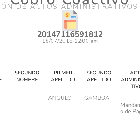
IÓN DE ACTOS ADMINISTRATIVOS
20147116591812
18/07/2018 12:00 am
R
SEGUNDO
PRIMER
SEGUNDO
AC
E
NOMBRE
APELLIDO
APELLIDO
ADMINI
TIV
ANGULO
GAMBOA
Mandam
o de Pa