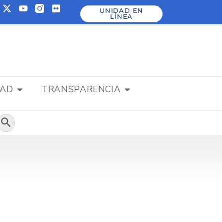
UNIDAD EN
LÍNEA
DAD
TRANSPARENCIA
Botón de búsqueda