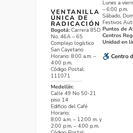
Lunes a viern
– 6:00 p.m.
VENTANILLA
Sábado, Dom
ÚNICA DE
Festivos Aut
RADICACIÓN
Puntos de A
Bogotá:
Carrera 85D
Centros Reg
No. 46A – 65
Unidad en l
Complejo logístico
San Cayetano
Horario: 8:00 a.m. –
Centro d
4:00 p.m.
Código Postal:
111071
Medellín:
Calle 49 No 50-21
piso 14
Edificio del Café
Horario:
8:00 a.m. – 12:00 m. y
2:00 p.m. – 4:00 p.m.
Código Postal: