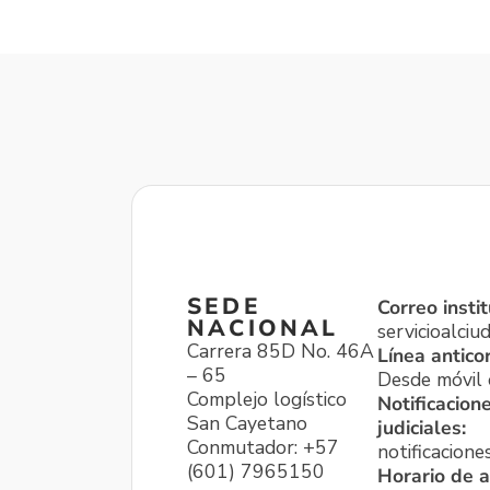
SEDE
Correo instit
NACIONAL
servicioalci
Carrera 85D No. 46A
Línea antico
– 65
Desde móvil o
Complejo logístico
Notificacion
San Cayetano
judiciales:
Conmutador: +57
notificacione
(601) 7965150
Horario de a