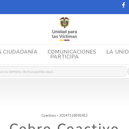
S CIUDADANÍA
COMUNICACIONES
LA UNI
PARTICIPA
r:
Coactivos
»
20147116591812
Cobro Coactivo