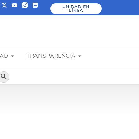
UNIDAD EN
LÍNEA
DAD
TRANSPARENCIA
Botón de búsqueda