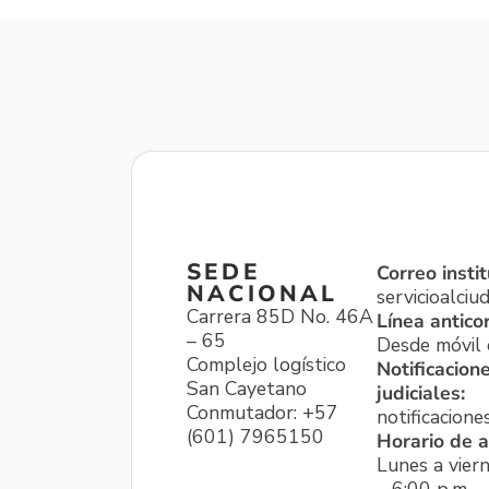
SEDE
Correo instit
NACIONAL
servicioalci
Carrera 85D No. 46A
Línea antico
– 65
Desde móvil o
Complejo logístico
Notificacion
San Cayetano
judiciales:
Conmutador: +57
notificacione
(601) 7965150
Horario de a
Lunes a viern
– 6:00 p.m.