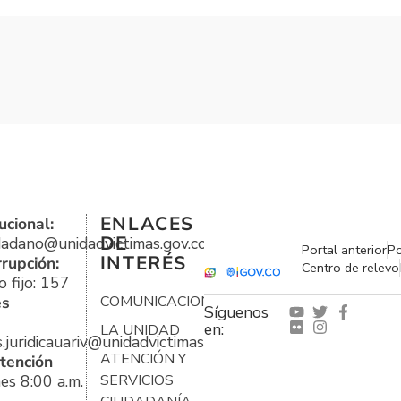
ENLACES
ucional:
DE
udadano@unidadvictimas.gov.co
Portal anterior
Po
INTERÉS
rrupción:
Centro de relevo
 fijo: 157
es
COMUNICACIONES
Síguenos
en:
LA UNIDAD
s.juridicauariv@unidadvictimas.gov.co
ATENCIÓN Y
tención
es 8:00 a.m.
SERVICIOS