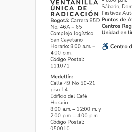
VENTANILLA
Sábado, Dom
ÚNICA DE
Festivos Aut
RADICACIÓN
Puntos de A
Bogotá:
Carrera 85D
Centros Reg
No. 46A – 65
Unidad en l
Complejo logístico
San Cayetano
Horario: 8:00 a.m. –
Centro d
4:00 p.m.
Código Postal:
111071
Medellín:
Calle 49 No 50-21
piso 14
Edificio del Café
Horario:
8:00 a.m. – 12:00 m. y
2:00 p.m. – 4:00 p.m.
Código Postal:
050010