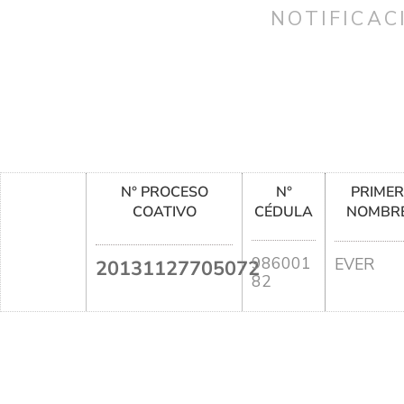
NOTIFICAC
N° PROCESO
N°
PRIME
COATIVO
CÉDULA
NOMBR
986001
EVER
20131127705072
82