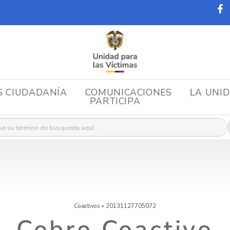
S CIUDADANÍA
COMUNICACIONES
LA UNI
PARTICIPA
r:
Coactivos
»
20131127705072
Cobro Coactivo