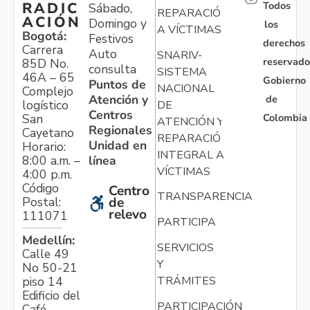
Todos
RADIC
Sábado,
REPARACIÓN
ACIÓN
Domingo y
los
A VÍCTIMAS
Bogotá:
Festivos
derechos
Carrera
Auto
SNARIV-
reservado
85D No.
consulta
SISTEMA
46A – 65
Gobierno
Puntos de
NACIONAL
Complejo
Atención y
de
logístico
DE
Centros
Colombia
San
ATENCIÓN Y
Regionales
Cayetano
REPARACIÓN
Unidad en
Horario:
INTEGRAL A
línea
8:00 a.m. –
VÍCTIMAS
4:00 p.m.
Código
Centro
TRANSPARENCIA
Postal:
de
relevo
111071
PARTICIPA
Medellín:
SERVICIOS
Calle 49
Y
No 50-21
TRÁMITES
piso 14
Edificio del
PARTICIPACIÓN
Café