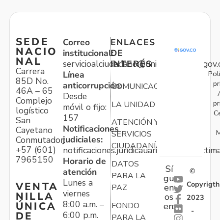
SEDE
Correo
ENLACES
NACIO
institucional:
DE
NAL
servicioalciudadano@unidadvictimas.gov.
INTERÉS
Carrera
Pol
Línea
85D No.
pr
anticorrupción:
COMUNICACIONES
46A – 65
Desde
Complejo
pr
LA UNIDAD
móvil o fijo:
logístico
C
157
San
ATENCIÓN Y
Notificaciones
Cayetano
M
SERVICIOS
judiciales:
Conmutador:
CIUDADANÍA
+57 (601)
notificaciones.juridicauariv@unidadvictim
7965150
Horario de
DATOS
Sí
atención
©
PARA LA
gu
Lunes a
Copyrigth
VENTA
en
PAZ
viernes
NILLA
os
2023
8:00 a.m. –
ÚNICA
FONDO
en:
-
6:00 p.m.
DE
PARA LA