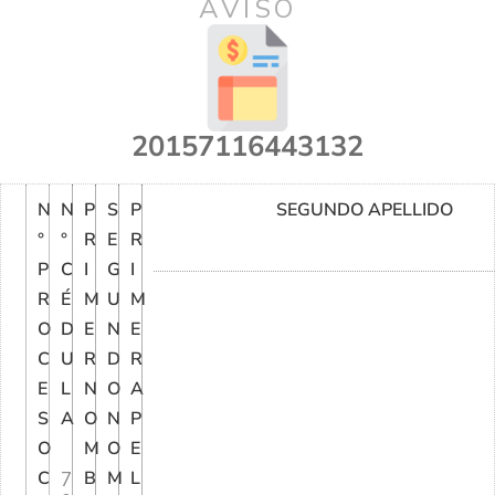
AVISO
20157116443132
N
N
P
S
P
SEGUNDO APELLIDO
°
°
R
E
R
P
C
I
G
I
R
É
M
U
M
O
D
E
N
E
C
U
R
D
R
E
L
N
O
A
S
A
O
N
P
O
M
O
E
C
7
B
M
L