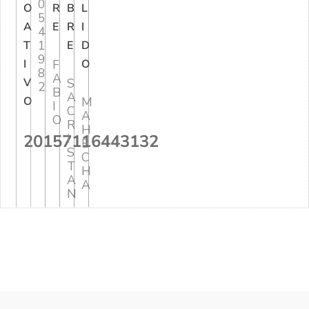
0
O
R
B
L
5
A
E
R
I
4
1
T
E
D
9
I
F
O
8
A
V
S
2
B
A
O
M
I
C
A
O
R
H
20157116443132
I
E
S
C
T
H
A
A
N