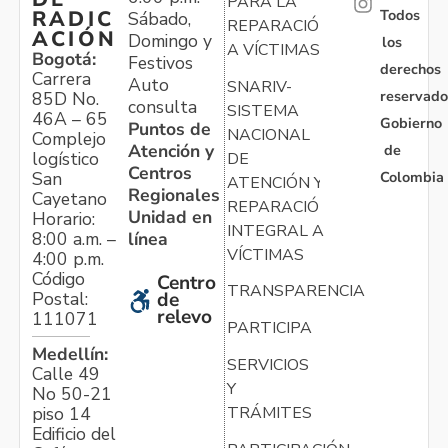
PARA LA
Todos
RADIC
Sábado,
REPARACIÓN
ACIÓN
Domingo y
los
A VÍCTIMAS
Bogotá:
Festivos
derechos
Carrera
Auto
SNARIV-
reservado
85D No.
consulta
SISTEMA
46A – 65
Gobierno
Puntos de
NACIONAL
Complejo
Atención y
de
logístico
DE
Centros
Colombia
San
ATENCIÓN Y
Regionales
Cayetano
REPARACIÓN
Unidad en
Horario:
INTEGRAL A
línea
8:00 a.m. –
VÍCTIMAS
4:00 p.m.
Código
Centro
TRANSPARENCIA
Postal:
de
relevo
111071
PARTICIPA
Medellín:
SERVICIOS
Calle 49
Y
No 50-21
TRÁMITES
piso 14
Edificio del