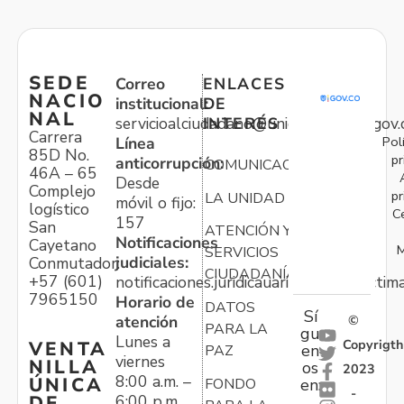
SEDE
Correo
ENLACES
NACIO
institucional:
DE
NAL
servicioalciudadano@unidadvictimas.gov.
INTERÉS
Carrera
Pol
Línea
85D No.
pr
anticorrupción:
COMUNICACIONES
46A – 65
Desde
Complejo
pr
LA UNIDAD
móvil o fijo:
logístico
C
157
San
ATENCIÓN Y
Notificaciones
Cayetano
M
SERVICIOS
judiciales:
Conmutador:
CIUDADANÍA
+57 (601)
notificaciones.juridicauariv@unidadvictim
7965150
Horario de
DATOS
Sí
atención
©
PARA LA
gu
Lunes a
Copyrigth
VENTA
en
PAZ
viernes
NILLA
os
2023
8:00 a.m. –
ÚNICA
FONDO
en:
-
6:00 p.m.
DE