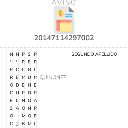
AVISO
20147114297002
N
N
P
S
P
SEGUNDO APELLIDO
°
°
R
E
R
P
C
I
G
I
QUINONEZ
R
É
M
U
M
O
D
E
N
E
C
U
R
D
R
E
L
N
O
A
S
A
O
N
P
O
M
O
E
C
1
B
M
L