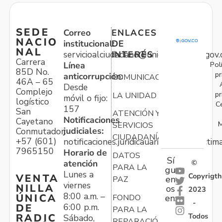
SEDE
Correo
ENLACES
NACIO
institucional:
DE
NAL
servicioalciudadano@unidadvictimas.gov.
INTERÉS
Carrera
Pol
Línea
85D No.
pr
anticorrupción:
COMUNICACIONES
46A – 65
Desde
Complejo
pr
LA UNIDAD
móvil o fijo:
logístico
C
157
San
ATENCIÓN Y
Notificaciones
Cayetano
M
SERVICIOS
judiciales:
Conmutador:
CIUDADANÍA
+57 (601)
notificaciones.juridicauariv@unidadvictim
7965150
Horario de
DATOS
Sí
atención
©
PARA LA
gu
Lunes a
Copyrigth
VENTA
en
PAZ
viernes
NILLA
os
2023
8:00 a.m. –
ÚNICA
FONDO
en:
-
6:00 p.m.
DE
PARA LA
Todos
RADIC
Sábado,
REPARACIÓN