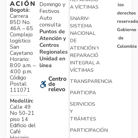
ACIÓN
Domingo y
los
A VÍCTIMAS
Bogotá:
Festivos
derechos
Carrera
Auto
SNARIV-
reservado
85D No.
consulta
SISTEMA
46A – 65
Gobierno
Puntos de
NACIONAL
Complejo
Atención y
de
logístico
DE
Centros
Colombia
San
ATENCIÓN Y
Regionales
Cayetano
REPARACIÓN
Unidad en
Horario:
INTEGRAL A
línea
8:00 a.m. –
VÍCTIMAS
4:00 p.m.
Código
Centro
TRANSPARENCIA
Postal:
de
relevo
111071
PARTICIPA
Medellín:
SERVICIOS
Calle 49
Y
No 50-21
TRÁMITES
piso 14
Edificio del
PARTICIPACIÓN
Café
Horario: