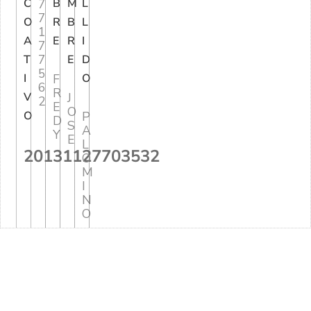
C
7
B
M
L
7
O
R
B
L
1
A
E
R
I
7
7
T
E
D
5
I
F
O
6
R
V
J
2
E
O
O
P
D
S
A
Y
E
L
20131127703532
O
M
I
N
O