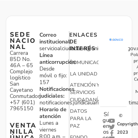
SEDE
Correo
ENLACES
NACIO
institucional:
DE
NAL
servicioalciudadano@unidadvictimas.gov.
INTERÉS
Carrera
Pol
Línea
85D No.
pr
anticorrupción:
COMUNICACIONES
46A – 65
Desde
Complejo
pr
LA UNIDAD
móvil o fijo:
logístico
C
157
San
ATENCIÓN Y
Notificaciones
Cayetano
M
SERVICIOS
judiciales:
Conmutador:
CIUDADANÍA
+57 (601)
notificaciones.juridicauariv@unidadvictim
7965150
Horario de
DATOS
Sí
atención
©
PARA LA
gu
Lunes a
Copyrigth
VENTA
en
PAZ
viernes
NILLA
os
2023
8:00 a.m. –
ÚNICA
FONDO
en: