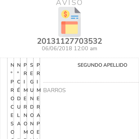
AVISO
20131127703532
06/06/2018 12:00 am
N
N
P
S
P
SEGUNDO APELLIDO
°
°
R
E
R
P
C
I
G
I
BARROS
R
É
M
U
M
O
D
E
N
E
C
U
R
D
R
E
L
N
O
A
S
A
O
N
P
O
M
O
E