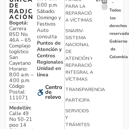
-
6:00 p.m.
DE
PARA LA
Todos
RADIC
Sábado,
REPARACIÓN
ACIÓN
Domingo y
los
A VÍCTIMAS
Bogotá:
Festivos
derechos
Carrera
Auto
SNARIV-
reservado
85D No.
consulta
SISTEMA
46A – 65
Gobierno
Puntos de
NACIONAL
Complejo
Atención y
de
logístico
DE
Centros
Colombia
San
ATENCIÓN Y
Regionales
Cayetano
REPARACIÓN
Unidad en
Horario:
INTEGRAL A
línea
8:00 a.m. –
VÍCTIMAS
4:00 p.m.
Código
Centro
TRANSPARENCIA
Postal:
de
relevo
111071
PARTICIPA
Medellín:
SERVICIOS
Calle 49
Y
No 50-21
TRÁMITES
piso 14