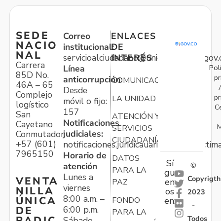
SEDE
Correo
ENLACES
NACIO
institucional:
DE
NAL
servicioalciudadano@unidadvictimas.gov.
INTERÉS
Carrera
Pol
Línea
85D No.
pr
anticorrupción:
COMUNICACIONES
46A – 65
Desde
Complejo
pr
LA UNIDAD
móvil o fijo:
logístico
C
157
San
ATENCIÓN Y
Notificaciones
Cayetano
M
SERVICIOS
judiciales:
Conmutador:
CIUDADANÍA
+57 (601)
notificaciones.juridicauariv@unidadvictim
7965150
Horario de
DATOS
Sí
atención
©
PARA LA
gu
Lunes a
Copyrigth
VENTA
en
PAZ
viernes
NILLA
os
2023
8:00 a.m. –
ÚNICA
FONDO
en:
-
6:00 p.m.
DE
PARA LA
Todos
RADIC
Sábado,