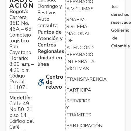
REPARACIÓN
ACIÓN
Domingo y
los
A VÍCTIMAS
Bogotá:
Festivos
derechos
Carrera
Auto
SNARIV-
reservado
85D No.
consulta
SISTEMA
46A – 65
Gobierno
Puntos de
NACIONAL
Complejo
Atención y
de
logístico
DE
Centros
Colombia
San
ATENCIÓN Y
Regionales
Cayetano
REPARACIÓN
Unidad en
Horario:
INTEGRAL A
línea
8:00 a.m. –
VÍCTIMAS
4:00 p.m.
Código
Centro
TRANSPARENCIA
Postal:
de
relevo
111071
PARTICIPA
Medellín:
SERVICIOS
Calle 49
Y
No 50-21
TRÁMITES
piso 14
Edificio del
PARTICIPACIÓN
Café