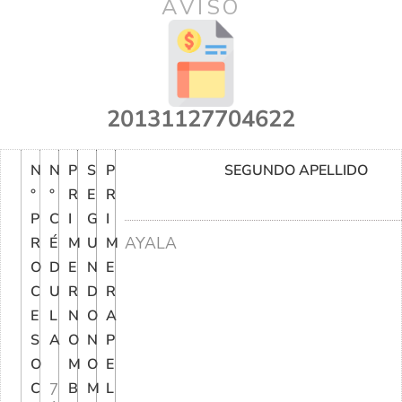
AVISO
20131127704622
N
N
P
S
P
SEGUNDO APELLIDO
°
°
R
E
R
P
C
I
G
I
AYALA
R
É
M
U
M
O
D
E
N
E
C
U
R
D
R
E
L
N
O
A
S
A
O
N
P
O
M
O
E
C
7
B
M
L