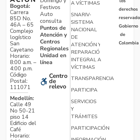
Domingo y
los
A VÍCTIMAS
Bogotá:
Festivos
derechos
Carrera
Auto
SNARIV-
reservado
85D No.
consulta
SISTEMA
46A – 65
Gobierno
Puntos de
NACIONAL
Complejo
Atención y
de
logístico
DE
Centros
Colombia
San
ATENCIÓN Y
Regionales
Cayetano
REPARACIÓN
Unidad en
Horario:
INTEGRAL A
línea
8:00 a.m. –
VÍCTIMAS
4:00 p.m.
Código
Centro
TRANSPARENCIA
Postal:
de
relevo
111071
PARTICIPA
Medellín:
SERVICIOS
Calle 49
Y
No 50-21
TRÁMITES
piso 14
Edificio del
PARTICIPACIÓN
Café
Horario:
INFORMACIÓN