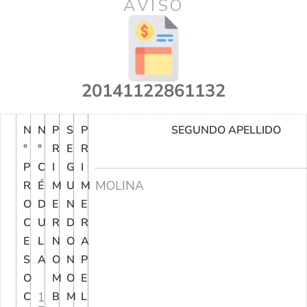
AVISO
20141122861132
N
N
P
S
P
SEGUNDO APELLIDO
°
°
R
E
R
P
C
I
G
I
MOLINA
R
É
M
U
M
O
D
E
N
E
C
U
R
D
R
E
L
N
O
A
S
A
O
N
P
O
M
O
E
C
1
B
M
L