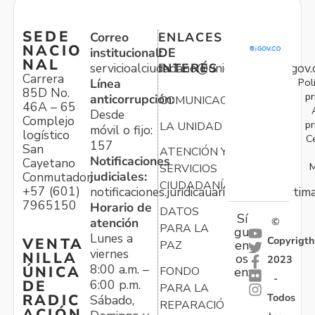
SEDE
Correo
ENLACES
NACIO
institucional:
DE
NAL
servicioalciudadano@unidadvictimas.gov.
INTERÉS
Carrera
Pol
Línea
85D No.
pr
anticorrupción:
COMUNICACIONES
46A – 65
Desde
Complejo
pr
LA UNIDAD
móvil o fijo:
logístico
C
157
San
ATENCIÓN Y
Notificaciones
Cayetano
M
SERVICIOS
judiciales:
Conmutador:
CIUDADANÍA
+57 (601)
notificaciones.juridicauariv@unidadvictim
7965150
Horario de
DATOS
Sí
atención
©
PARA LA
gu
Lunes a
Copyrigth
VENTA
en
PAZ
viernes
NILLA
os
2023
8:00 a.m. –
ÚNICA
FONDO
en:
-
6:00 p.m.
DE
PARA LA
Todos
RADIC
Sábado,
REPARACIÓN
ACIÓN