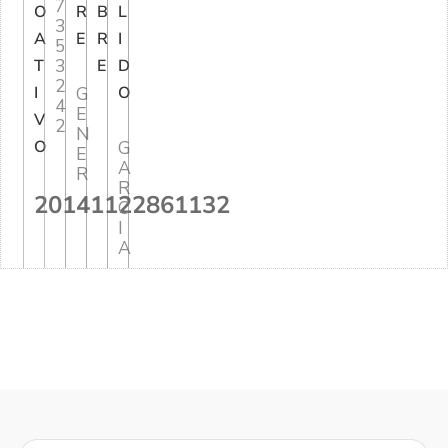
7
O
R
B
L
3
A
E
R
I
5
3
T
E
D
2
I
G
O
4
E
V
2
N
O
G
E
A
R
R
20141122861132
C
I
A