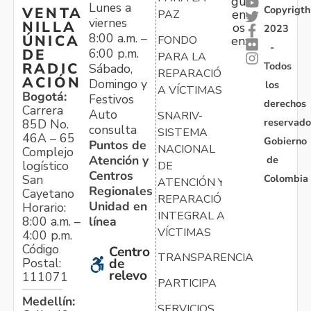
gu
Lunes a
Copyrigth
VENTA
en
PAZ
viernes
NILLA
os
2023
8:00 a.m. –
ÚNICA
FONDO
en:
-
6:00 p.m.
DE
PARA LA
Todos
RADIC
Sábado,
REPARACIÓN
ACIÓN
Domingo y
los
A VÍCTIMAS
Bogotá:
Festivos
derechos
Carrera
Auto
SNARIV-
reservado
85D No.
consulta
SISTEMA
46A – 65
Gobierno
Puntos de
NACIONAL
Complejo
Atención y
de
logístico
DE
Centros
Colombia
San
ATENCIÓN Y
Regionales
Cayetano
REPARACIÓN
Unidad en
Horario:
INTEGRAL A
línea
8:00 a.m. –
VÍCTIMAS
4:00 p.m.
Código
Centro
TRANSPARENCIA
Postal:
de
relevo
111071
PARTICIPA
Medellín:
SERVICIOS