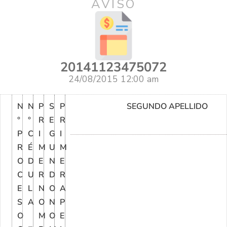
AVISO
20141123475072
24/08/2015 12:00 am
N
N
P
S
P
SEGUNDO APELLIDO
°
°
R
E
R
P
C
I
G
I
R
É
M
U
M
O
D
E
N
E
C
U
R
D
R
E
L
N
O
A
S
A
O
N
P
O
M
O
E