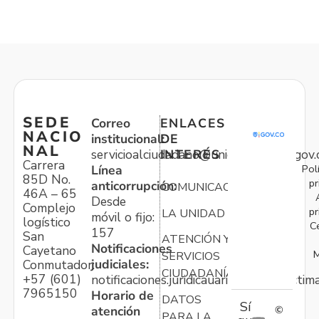
SEDE
Correo
ENLACES
NACIO
institucional:
DE
NAL
servicioalciudadano@unidadvictimas.gov.
INTERÉS
Carrera
Pol
Línea
85D No.
pr
anticorrupción:
COMUNICACIONES
46A – 65
Desde
Complejo
pr
LA UNIDAD
móvil o fijo:
logístico
C
157
San
ATENCIÓN Y
Notificaciones
Cayetano
M
SERVICIOS
judiciales:
Conmutador:
CIUDADANÍA
+57 (601)
notificaciones.juridicauariv@unidadvictim
7965150
Horario de
DATOS
Sí
atención
©
PARA LA