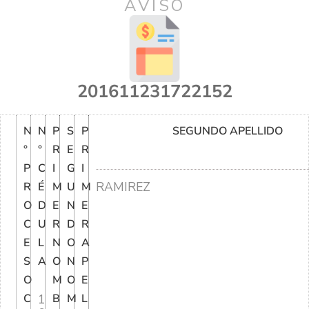
AVISO
201611231722152
N
N
P
S
P
SEGUNDO APELLIDO
°
°
R
E
R
P
C
I
G
I
RAMIREZ
R
É
M
U
M
O
D
E
N
E
C
U
R
D
R
E
L
N
O
A
S
A
O
N
P
O
M
O
E
C
1
B
M
L