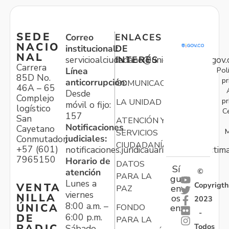
SEDE
Correo
ENLACES
NACIO
institucional:
DE
NAL
servicioalciudadano@unidadvictimas.gov.
INTERÉS
Carrera
Pol
Línea
85D No.
pr
anticorrupción:
COMUNICACIONES
46A – 65
Desde
Complejo
pr
LA UNIDAD
móvil o fijo:
logístico
C
157
San
ATENCIÓN Y
Notificaciones
Cayetano
M
SERVICIOS
judiciales:
Conmutador:
CIUDADANÍA
+57 (601)
notificaciones.juridicauariv@unidadvictim
7965150
Horario de
DATOS
Sí
atención
©
PARA LA
gu
Lunes a
Copyrigth
VENTA
en
PAZ
viernes
NILLA
os
2023
8:00 a.m. –
ÚNICA
FONDO
en:
-
6:00 p.m.
DE
PARA LA
Todos
RADIC
Sábado,