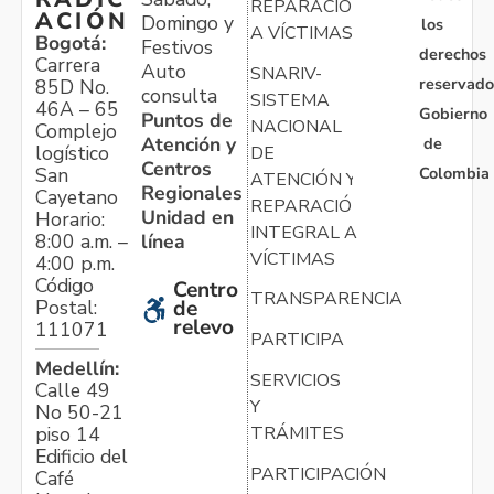
REPARACIÓN
ACIÓN
Domingo y
los
A VÍCTIMAS
Bogotá:
Festivos
derechos
Carrera
Auto
SNARIV-
reservado
85D No.
consulta
SISTEMA
46A – 65
Gobierno
Puntos de
NACIONAL
Complejo
Atención y
de
logístico
DE
Centros
Colombia
San
ATENCIÓN Y
Regionales
Cayetano
REPARACIÓN
Unidad en
Horario:
INTEGRAL A
línea
8:00 a.m. –
VÍCTIMAS
4:00 p.m.
Código
Centro
TRANSPARENCIA
Postal:
de
relevo
111071
PARTICIPA
Medellín:
SERVICIOS
Calle 49
Y
No 50-21
TRÁMITES
piso 14
Edificio del
PARTICIPACIÓN
Café