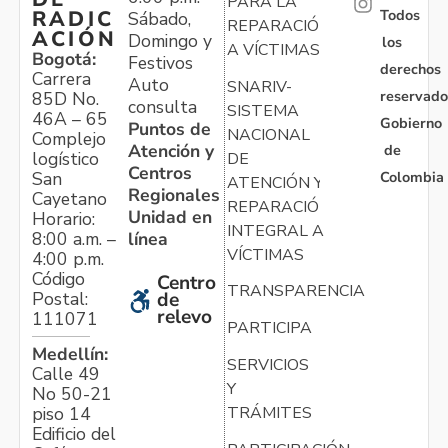
PARA LA
Todos
RADIC
Sábado,
REPARACIÓN
ACIÓN
Domingo y
los
A VÍCTIMAS
Bogotá:
Festivos
derechos
Carrera
Auto
SNARIV-
reservado
85D No.
consulta
SISTEMA
46A – 65
Gobierno
Puntos de
NACIONAL
Complejo
Atención y
de
logístico
DE
Centros
Colombia
San
ATENCIÓN Y
Regionales
Cayetano
REPARACIÓN
Unidad en
Horario:
INTEGRAL A
línea
8:00 a.m. –
VÍCTIMAS
4:00 p.m.
Código
Centro
TRANSPARENCIA
Postal:
de
relevo
111071
PARTICIPA
Medellín:
SERVICIOS
Calle 49
Y
No 50-21
TRÁMITES
piso 14
Edificio del