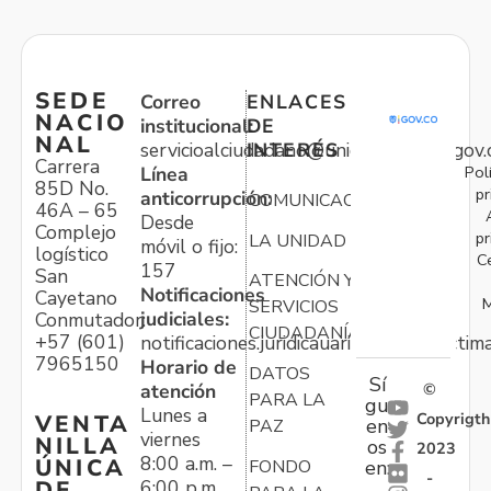
SEDE
Correo
ENLACES
NACIO
institucional:
DE
NAL
servicioalciudadano@unidadvictimas.gov.
INTERÉS
Carrera
Pol
Línea
85D No.
pr
anticorrupción:
COMUNICACIONES
46A – 65
Desde
Complejo
pr
LA UNIDAD
móvil o fijo:
logístico
C
157
San
ATENCIÓN Y
Notificaciones
Cayetano
M
SERVICIOS
judiciales:
Conmutador:
CIUDADANÍA
+57 (601)
notificaciones.juridicauariv@unidadvictim
7965150
Horario de
DATOS
Sí
atención
©
PARA LA
gu
Lunes a
Copyrigth
VENTA
en
PAZ
viernes
NILLA
os
2023
8:00 a.m. –
ÚNICA
FONDO
en:
-
6:00 p.m.
DE