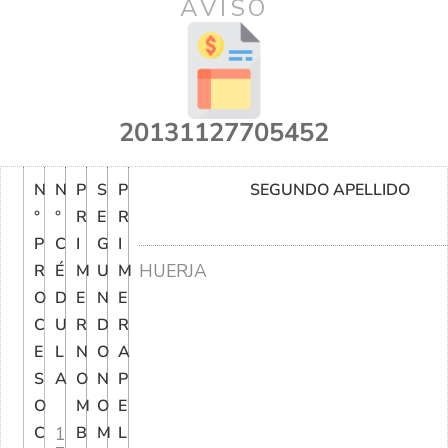
AVISO
20131127705452
N
N
P
S
P
SEGUNDO APELLIDO
°
°
R
E
R
P
C
I
G
I
HUERJA
R
É
M
U
M
O
D
E
N
E
C
U
R
D
R
E
L
N
O
A
S
A
O
N
P
O
M
O
E
C
1
B
M
L