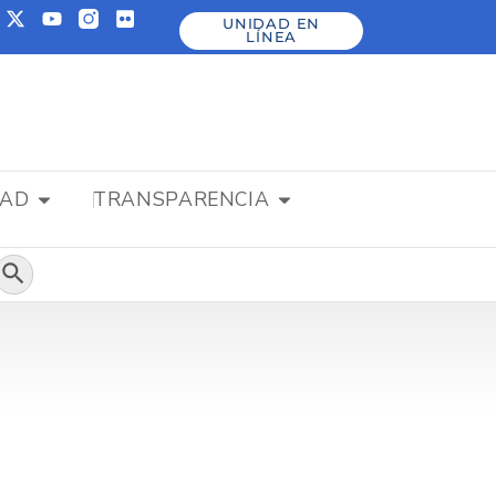
UNIDAD EN
LÍNEA
DAD
TRANSPARENCIA
Botón de búsqueda