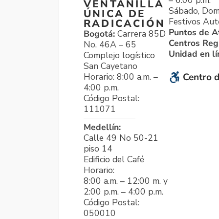
VENTANILLA
Sábado, Dom
ÚNICA DE
Festivos Aut
RADICACIÓN
Puntos de A
Bogotá:
Carrera 85D
Centros Reg
No. 46A – 65
Unidad en l
Complejo logístico
San Cayetano
Horario: 8:00 a.m. –
Centro d
4:00 p.m.
Código Postal:
111071
Medellín:
Calle 49 No 50-21
piso 14
Edificio del Café
Horario:
8:00 a.m. – 12:00 m. y
2:00 p.m. – 4:00 p.m.
Código Postal:
050010