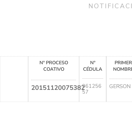
NOTIFICAC
N° PROCESO
N°
PRIME
COATIVO
CÉDULA
NOMBR
961256
GERSON
20151120075382
57