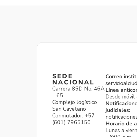
SEDE
Correo instit
NACIONAL
servicioalci
Carrera 85D No. 46A
Línea antico
– 65
Desde móvil o
Complejo logístico
Notificacion
San Cayetano
judiciales:
Conmutador: +57
notificacione
(601) 7965150
Horario de a
Lunes a viern
– 6:00 p.m.