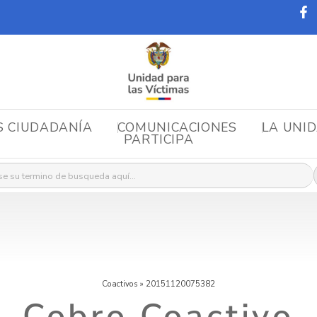
S CIUDADANÍA
COMUNICACIONES
LA UNI
PARTICIPA
r:
Coactivos
»
20151120075382
Cobro Coactivo