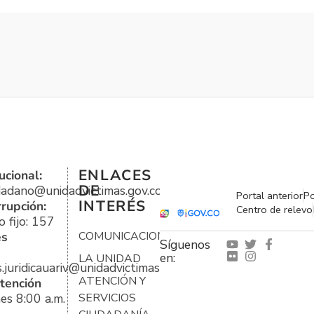
ENLACES
ucional:
DE
udadano@unidadvictimas.gov.co
Portal anterior
Po
INTERÉS
rrupción:
Centro de relevo
 fijo: 157
es
COMUNICACIONES
Síguenos
en:
LA UNIDAD
s.juridicauariv@unidadvictimas.gov.co
ATENCIÓN Y
tención
es 8:00 a.m.
SERVICIOS